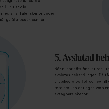
nvisalign-skenor som är
r. Hur just din
ärmed är antalet skenor under
 många återbesök som är
5. Avslutad be
När ni har nått önskat resul
avslutas behandlingen. Då får
stabilisera bettet och se till
retainer kan antingen vara e
avtagbara skenor.