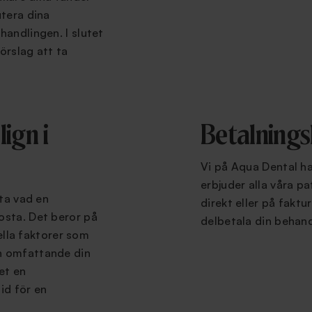
utera dina
handlingen. I slutet
örslag att ta
ign i
Betalnings
Vi på Aqua Dental ha
erbjuder alla våra pa
tta vad en
direkt eller på faktur
osta. Det beror på
delbetala din behand
uella faktorer som
h omfattande din
et en
id för en