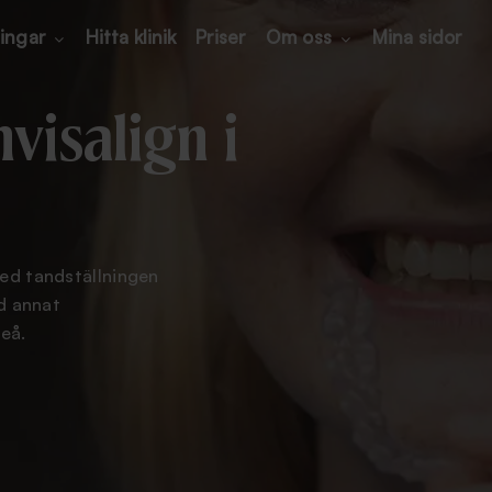
ingar
Hitta klinik
Priser
Om oss
Mina sidor
nvisalign i
med tandställningen
nd annat
eå.