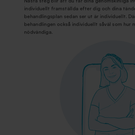
Nästa steg blir att du får dina genomskinliga I
individuellt framställda efter dig och dina tände
behandlingsplan sedan ser ut är individuellt. D
behandlingen också individuellt såväl som hur
nödvändiga.