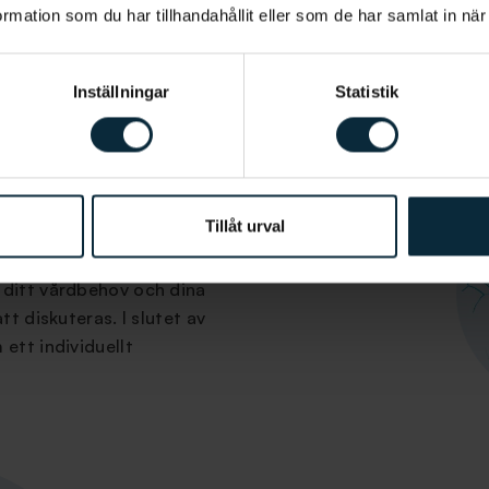
mation som du har tillhandahållit eller som de har samlat in när
Inställningar
Statistik
Tillåt urval
ndersöka dina tänder och
 ditt vårdbehov och dina
tt diskuteras. I slutet av
ett individuellt