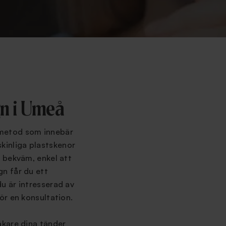
gn i Umeå
smetod som innebär
kinliga plastskenor
, bekväm, enkel att
gn får du ett
du är intresserad av
för en konsultation.
läkare dina tänder