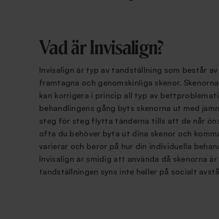
Vad är Invisalign?
Invisalign är typ av tandställning som består av 
framtagna och genomskinliga skenor. Skenorna
kan korrigera i princip all typ av bettproblemat
behandlingens gång byts skenorna ut med jämn
steg för steg flytta tänderna tills att de når ö
ofta du behöver byta ut dina skenor och komm
varierar och beror på hur din individuella behan
Invisalign är smidig att använda då skenorna ä
tandställningen syns inte heller på socialt avst