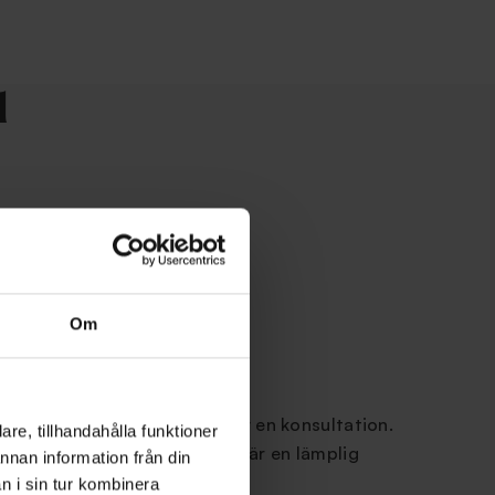
l
Om
te
-behandling är att boka tid för en konsultation.
re, tillhandahålla funktioner
r din tandläkare om Invisalign är en lämplig
annan information från din
år veta mer om metoden.
n i sin tur kombinera