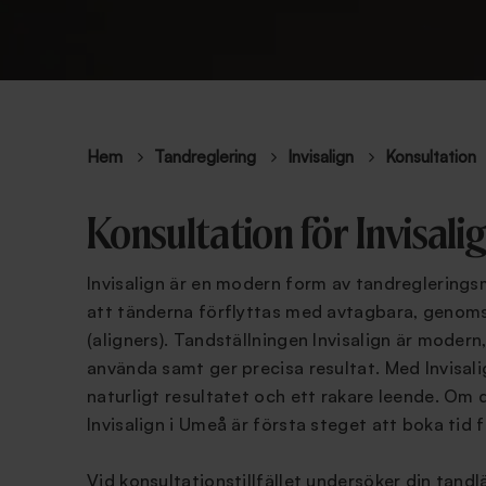
Hem
Tandreglering
Invisalign
Konsultation
Konsultation för Invisali
Invisalign är en modern form av tandreglering
att tänderna förflyttas med avtagbara, genoms
(aligners). Tandställningen Invisalign är modern
använda samt ger precisa resultat. Med Invisali
naturligt resultatet och ett rakare leende. Om 
Invisalign i Umeå är första steget att boka tid 
Vid konsultationstillfället undersöker din tand