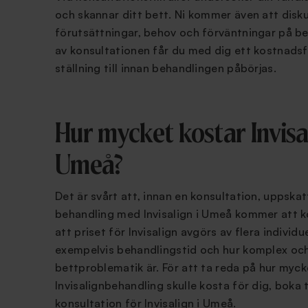
och skannar ditt bett. Ni kommer även att disk
förutsättningar, behov och förväntningar på be
av konsultationen får du med dig ett kostnadsf
ställning till innan behandlingen påbörjas.
Hur mycket kostar Invisal
Umeå?
Det är svårt att, innan en konsultation, uppska
behandling med Invisalign i Umeå kommer att k
att priset för Invisalign avgörs av flera individ
exempelvis behandlingstid och hur komplex oc
bettproblematik är. För att ta reda på hur myck
Invisalignbehandling skulle kosta för dig, boka t
konsultation för Invisalign i Umeå.