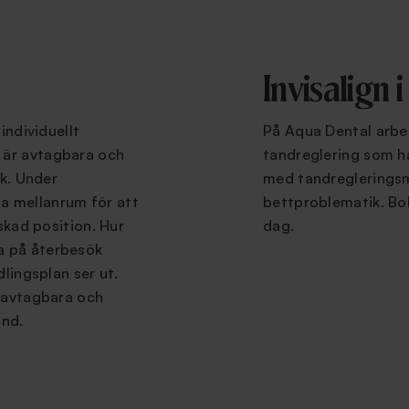
Invisalign
individuellt
På Aqua Dental arbet
 är avtagbara och
tandreglering som ha
ik. Under
med tandregleringsme
a mellanrum för att
bettproblematik. Boka
nskad position. Hur
dag.
a på återbesök
dlingsplan ser ut.
r avtagbara och
ånd.