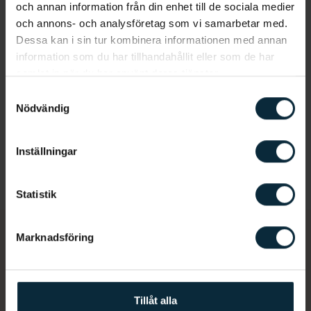
och annan information från din enhet till de sociala medier
och annons- och analysföretag som vi samarbetar med.
Dessa kan i sin tur kombinera informationen med annan
Mer om Aqua Dental
information som du har tillhandahållit eller som de har
samlat in när du har använt deras tjänster.
Samtyckesval
Om oss
Vår vision
Omdömen
Nödvändig
Kliniker
Kontakta oss
Inställningar
Statistik
Marknadsföring
Dags för en undersökning?
Tillåt alla
Vi vet att du har hört det förr, men regelbundna