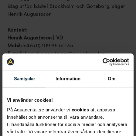
idag utför, både i Stockholm och Göteborg, säger
Henrik Augustsson
Kontakt:
Henrik Augustsson | VD
Mobil:
+46 (0)709 85 50 35
E-mail:
henrik.augustsson@aquadental.se
Har du frågor eller vill du boka tid?
Samtycke
Information
Om
Vi använder cookies!
På Aquadental.se använder vi
cookies
att anpassa
innehållet och annonserna till våra användare,
Information om artikeln
tillhandahålla funktioner för sociala medier och analysera
vår trafik. Vi vidarebefordrar även sådana identifierare