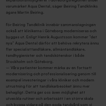
expansionsmöjligheter i Göteborgsregionen under
varumärket Aqua Dental, säger Beiring Tandkliniks
ägare Martin Beiring.
För Beiring Tandklinik innebär sammanslagningen
också att klinikerna i Göteborg moderniseras och
byggas ut. Enligt Henrik Augustsson kommer ”det
nya” Aqua Dental därför att behöva rekrytera ännu
fler specialisttandläkare, allmäntandläkare,
tandhygienister och tandsköterskor i både
Stockholm och Göteborg.
– Våra patienter kommer märka av en fortsatt
modernisering och professionalisering genom till
exempel investeringar i våra kliniker och modern
utrustning för att tandläkarbesöket ännu mer
behagligt. Detta ger oss även möjlighet att
utveckla rutiner och arbetssätt i en större skala
och bygga vidare på den goda tandvård som vi