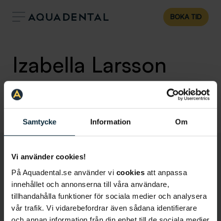
BOKA TID
Izabella Larsson
Tandsköterska
,
Klinik:
Malmö Hansa
Malmö
Samtycke
Information
Om
Vi använder cookies!
På Aquadental.se använder vi
cookies
att anpassa
innehållet och annonserna till våra användare,
tillhandahålla funktioner för sociala medier och analysera
vår trafik. Vi vidarebefordrar även sådana identifierare
och annan information från din enhet till de sociala medier