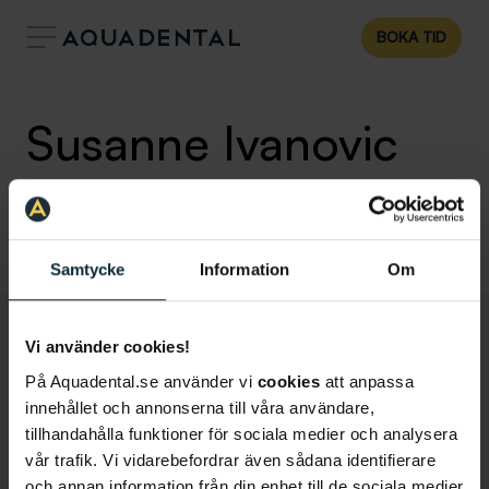
BOKA TID
Susanne Ivanovic
Specialisttandläkare inom bettfysiologi
,
Klinik:
Malmö
Malmö Hansa
Samtycke
Information
Om
Vi använder cookies!
På Aquadental.se använder vi
cookies
att anpassa
innehållet och annonserna till våra användare,
tillhandahålla funktioner för sociala medier och analysera
vår trafik. Vi vidarebefordrar även sådana identifierare
och annan information från din enhet till de sociala medier