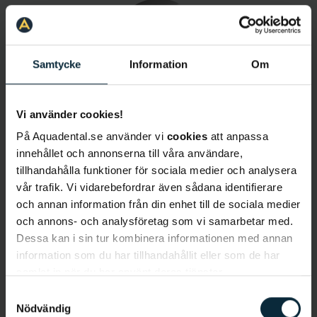
Samtycke
Information
Om
Vi använder cookies!
Shiva Fili
På Aquadental.se använder vi
cookies
att anpassa
Tandhygienist
innehållet och annonserna till våra användare,
tillhandahålla funktioner för sociala medier och analysera
vår trafik. Vi vidarebefordrar även sådana identifierare
och annan information från din enhet till de sociala medier
och annons- och analysföretag som vi samarbetar med.
Dessa kan i sin tur kombinera informationen med annan
information som du har tillhandahållit eller som de har
samlat in när du har använt deras tjänster.
Samtyckesval
Elin Ahlqvist
Nödvändig