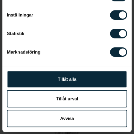
Allmäntandläkare
Inställningar
Statistik
Marknadsföring
Jetmir Kaza
Tillåt alla
Tandsköterska
Tillåt urval
Avvisa