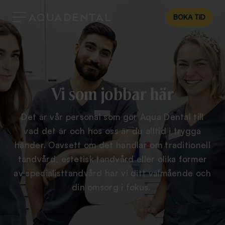
BOKA TID
Vi som jobbar här
Det är vår personal som gör Aqua Dental till
vad det är och hos oss är du alltid i trygga
händer. Oavsett om det handlar om traditionell
tandvård, estetisk tandvård eller olika former
av specialisttandvård har vi ditt välmående och
din omsorg i fokus.