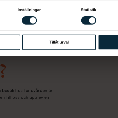
Inställningar
Statistik
Tillåt urval
?
na besök hos tandvården är
en till oss och upplev en