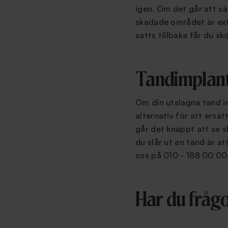
igen. Om det går att sä
skadade området är ext
satts tillbaka får du s
Tandimplanta
Om din utslagna tand in
alternativ för att ersä
går det knappt att se s
du slår ut en tand är a
oss på 010 - 188 00 00, 
Har du frågor