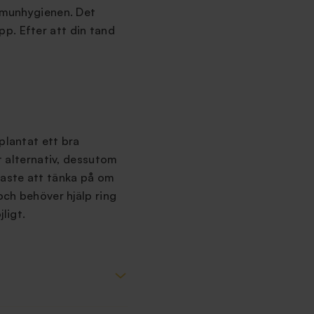
d munhygienen. Det
p. Efter att din tand
plantat ett bra
rt alternativ, dessutom
gaste att tänka på om
och behöver hjälp ring
ligt.