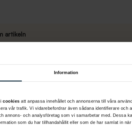
 artikeln
Mer om akut tandvård
Information
Så går ett akutbesök till
Generösa öppettide
vi
cookies
att anpassa innehållet och annonserna till våra använda
era vår trafik. Vi vidarebefordrar även sådana identifierare och 
Priser
 och annons- och analysföretag som vi samarbetar med. Dessa ka
mation som du har tillhandahållit eller som de har samlat in när