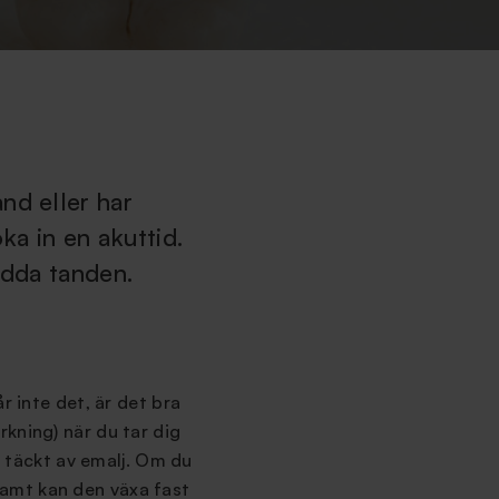
nd eller har
ka in en akuttid.
ädda tanden.
r inte det, är det bra
kning) när du tar dig
r täckt av emalj. Om du
amt kan den växa fast