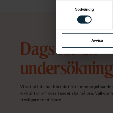
Samtyckesval
Nödvändig
Avvisa
Dags för en
undersökning
Vi vet att du har hört det förr, men regelbund
viktigt för att dina tänder ska må bra. Välkomm
trevligare tandläkare.