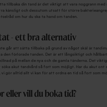
tta tillbaka din tand är det viktigt att vara noggrann me
ra känsligt och dessutom utsatt för större bakterieangrep
kötselråd om hur du ska ta hand om tanden.
t - ett bra alternativ
te går att sätta tillbaka på grund av något skäl är tandim
tta den förlorade tanden. Det är ett långsiktigt och hållba
killnad på mellan de nya och de gamla tänderna. Det vikti
tt söka akut tandvård så fort som möjligt. Har du akut ont 
vi gör alltid allt vi kan för att ordna en tid så fort som möj
 eller vill du boka tid?