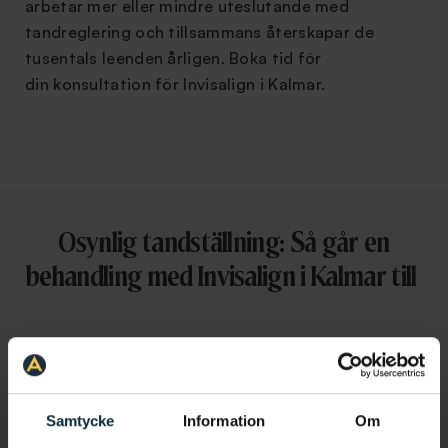
arbetar mer eller mindre uteslutande med
tandreglering och tillsammans återskapar de
tusentals leenden årligen. Boka tid för
din konsultation för Invisalign i Kalmar.
Osynlig tandställning: Så går en
behandling med Invisalign i Kalmar till
Samtycke
Information
Om