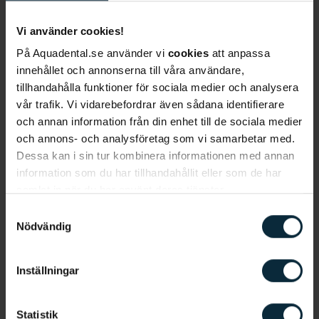
Vi använder cookies!
På Aquadental.se använder vi
cookies
att anpassa
innehållet och annonserna till våra användare,
tillhandahålla funktioner för sociala medier och analysera
vår trafik. Vi vidarebefordrar även sådana identifierare
och annan information från din enhet till de sociala medier
och annons- och analysföretag som vi samarbetar med.
Dessa kan i sin tur kombinera informationen med annan
information som du har tillhandahållit eller som de har
Steg 1: Boka konsultation
samlat in när du har använt deras tjänster.
Vill du korrigera ditt bett med hjälpa av osynlig
Samtyckesval
Nödvändig
tandställning i Kalmar är det första du ska göra att
boka tid för en konsultation.
Inställningar
Statistik