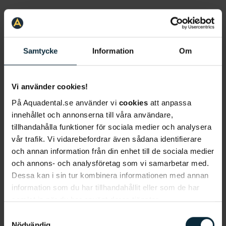
Förnamn
*
Samtycke
Information
Om
Vi använder cookies!
Efternamn
*
På Aquadental.se använder vi
cookies
att anpassa
innehållet och annonserna till våra användare,
tillhandahålla funktioner för sociala medier och analysera
E-post
*
vår trafik. Vi vidarebefordrar även sådana identifierare
och annan information från din enhet till de sociala medier
och annons- och analysföretag som vi samarbetar med.
Telefonnummer
*
Dessa kan i sin tur kombinera informationen med annan
information som du har tillhandahållit eller som de har
samlat in när du har använt deras tjänster.
Vad gäller ditt ärende?
*
Samtyckesval
Nödvändig