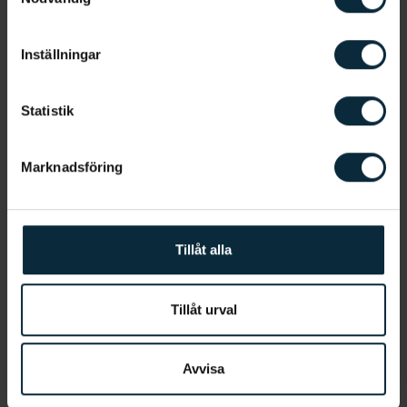
Inställningar
Vill du få hjälp av någon särskild klinik?
Statistik
Jag samtycker till att Aqua Dental får
göra utskick till mig för deras
Marknadsföring
tjänster och produkter.
*
Jag godkänner, genom att klicka nedan,
att ni sparar och hanterar mina
Tillåt alla
personuppgifter i enlighet med
Aqua
Dentals integritetsmeddelande
.
Tillåt urval
Avvisa