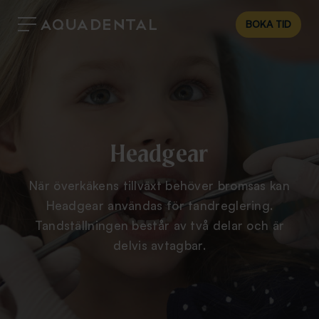
BOKA TID
Headgear
När överkäkens tillväxt behöver bromsas kan
Headgear användas för tandreglering.
Tandställningen består av två delar och är
delvis avtagbar.