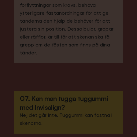
förflyttningar som krävs, behöva
ytterligare fästanordningar för att ge
tänderna den hjälp de behöver för att
justera sin position. Dessa bulor, gropar
eller räfflor, är till för att skenan ska få
grepp om de fästen som finns på dina
tänder.
07. Kan man tugga tuggummi
med Invisalign?
Nej det går inte. Tuggummi kan fastna i
skenorna.