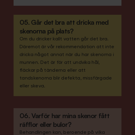
05. Går det bra att dricka med
skenorna på plats?
Om du dricker kallt vatten går det bra.
Däremot är vår rekommendation att inte
dricka något annat när du har skenorna i
munnen. Det är för att undvika hål,
fläckar på tänderna eller att
tandskenorna blir defekta, missfärgade
eller skeva.
06. Varför har mina skenor fått
räfflor eller bulor?
Behandlingen kan, beroende på vilka