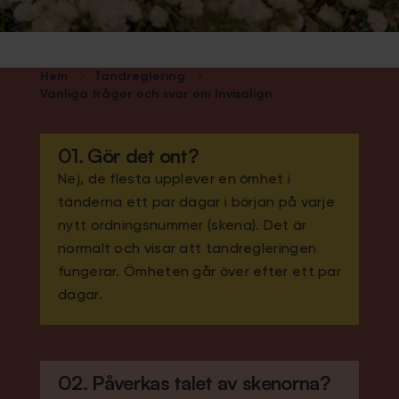
Hem
Tandreglering
Vanliga frågor och svar om Invisalign
01. Gör det ont?
Nej, de flesta upplever en ömhet i
tänderna ett par dagar i början på varje
nytt ordningsnummer (skena). Det är
normalt och visar att tandregleringen
fungerar. Ömheten går över efter ett par
dagar.
02. Påverkas talet av skenorna?