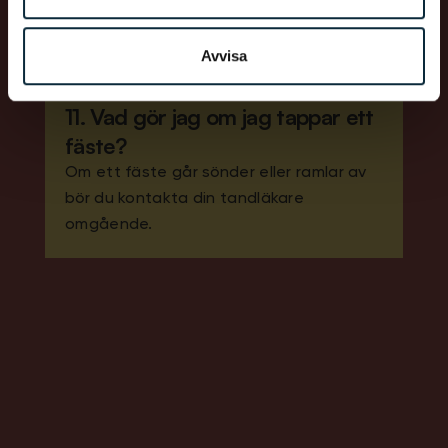
konsultation.
Avvisa
11. Vad gör jag om jag tappar ett
fäste?
Om ett fäste går sönder eller ramlar av
bör du kontakta din tandläkare
omgående.