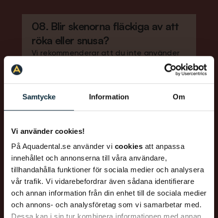
08. Blir skenorna fläckiga av att
röka eller snusa?
Vi rekommenderar att du inte använder
tobak medan du har tandskenorna
isatta på grund av risken att skenorna
och tänderna missfärgas.
Samtycke
Information
Om
Vi använder cookies!
09. Vad gör jag om jag tappar
På Aquadental.se använder vi
cookies
att anpassa
bort eller råkar ha sönder en
innehållet och annonserna till våra användare,
skena?
tillhandahålla funktioner för sociala medier och analysera
Kontakta omedelbart din tandläkare om
vår trafik. Vi vidarebefordrar även sådana identifierare
och annan information från din enhet till de sociala medier
en skena försvinner eller går sönder.
och annons- och analysföretag som vi samarbetar med.
Tandläkaren kan be dig att använda
Dessa kan i sin tur kombinera informationen med annan