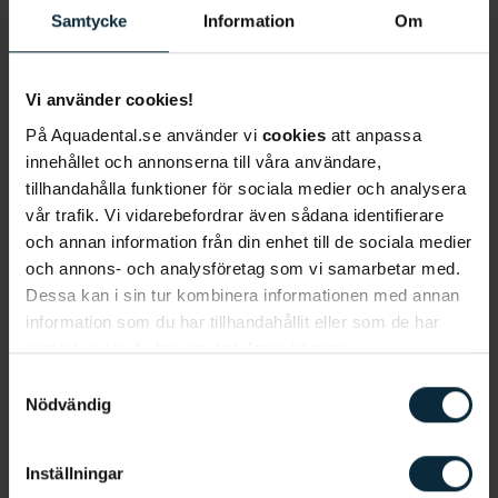
och fästa den i de närliggande tänderna med hjälp
Samtycke
Information
Om
av fixeringstråd. När tanden läkt tar tandläkaren
bort tråden.
Vi använder cookies!
På Aquadental.se använder vi
cookies
att anpassa
Om en mjölktand slagits ut eller
innehållet och annonserna till våra användare,
skadats
tillhandahålla funktioner för sociala medier och analysera
vår trafik. Vi vidarebefordrar även sådana identifierare
Om det är en mjölktand som slagits ut kommer
och annan information från din enhet till de sociala medier
tandläkaren inte att sätta tillbaka tanden då det
och annons- och analysföretag som vi samarbetar med.
kan skada den underliggande tanden. Är det
Dessa kan i sin tur kombinera informationen med annan
endast en bit som slagits av brukar tandläkaren
information som du har tillhandahållit eller som de har
slipa tanden så att det inte ska finnas vassa delar.
samlat in när du har använt deras tjänster.
Om tanden ilar kan ett skyddande lager med lack
Samtyckesval
läggas på tanden. Om mjölktanden är lös behöver
Nödvändig
den oftast ingen behandling, men om det finns risk
för att den underligganden tanden tar skada kan
Inställningar
mjölktanden dras ut.