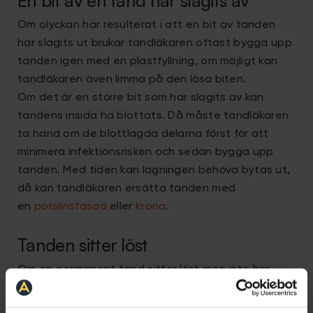
En bit av en tand har slagits av
Om olyckan har resulterat i att en bit av tanden
har slagits ut brukar tandläkaren oftast bygga upp
tanden igen med en plastfyllning, om möjligt kan
tandläkaren även limma på den lösa biten.
Om det är en större bit som har slagits av kan
tandens insida ha blottats. Då måste tandläkaren
ta hand om de blottlagda delarna först för att
minimera infektionsrisken och sedan bygga upp
tanden. Med tiden kan lagningen behöva bytas ut,
då kan tandläkaren ersätta tanden med
en
porslinsfasad
eller
krona
.
Tanden sitter löst
Om en permanent tand sitter löst men inte har
slagits ut kan den läka av sig självt. Om den har
flyttats något kan tandläkaren sätta tillbaka den