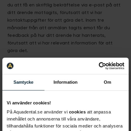
du att få en skriftlig bekräftelse via e-post på att
ditt ärende mottagits, förutsatt att vi har
kontaktuppgifter för att göra det. Inom tre
månader från att anmälan tagits emot får du
feedback på hur ditt ärende har hanterats,
förutsatt att vi har relevant information för att
göra det.
Samtycke
Information
Om
Vi använder cookies!
På Aquadental.se använder vi
cookies
att anpassa
innehållet och annonserna till våra användare,
tillhandahålla funktioner för sociala medier och analysera