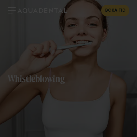
BOKA TID
Whistleblowing