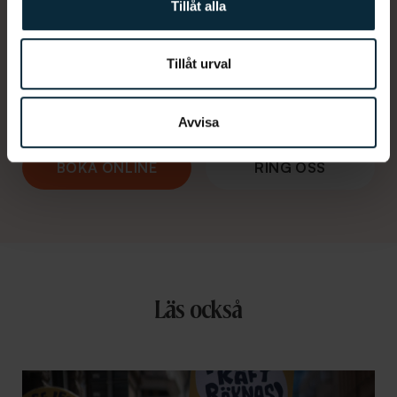
Tillåt alla
Vi vet att du har hört det förr, men regelbundna
besök hos tandvården är viktigt för att dina tänder
Tillåt urval
ska må bra. Välkommen till oss och upplev en
trevligare tandläkare.
Avvisa
BOKA ONLINE
RING OSS
Läs också