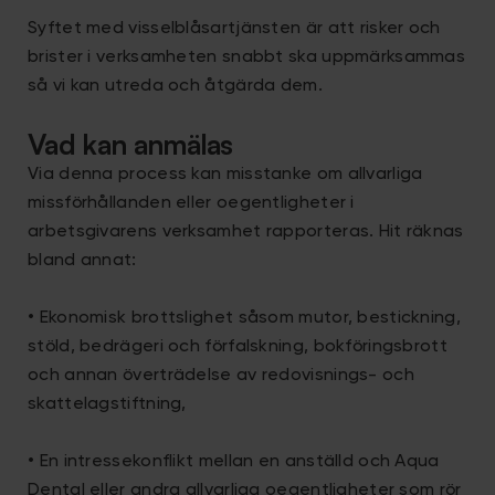
Syftet med visselblåsartjänsten är att risker och
brister i verksamheten snabbt ska uppmärksammas
så vi kan utreda och åtgärda dem.
Vad kan anmälas
Via denna process kan misstanke om allvarliga
missförhållanden eller oegentligheter i
arbetsgivarens verksamhet rapporteras. Hit räknas
bland annat:
• Ekonomisk brottslighet såsom mutor, bestickning,
stöld, bedrägeri och förfalskning, bokföringsbrott
och annan överträdelse av redovisnings- och
skattelagstiftning,
• En intressekonflikt mellan en anställd och Aqua
Dental eller andra allvarliga oegentligheter som rör