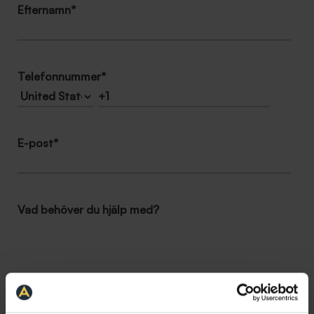
Efternamn
*
Telefonnummer
*
E-post
*
Vad behöver du hjälp med?