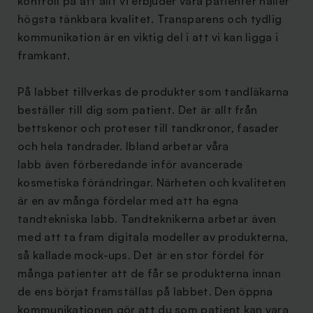
kontroll på att allt vi erbjuder våra patienter håller
högsta tänkbara kvalitet. Transparens och tydlig
kommunikation är en viktig del i att vi kan ligga i
framkant.
På labbet tillverkas de produkter som tandläkarna
beställer till dig som patient. Det är allt från
bettskenor och proteser till tandkronor, fasader
och hela tandrader. Ibland arbetar våra
labb även förberedande inför avancerade
kosmetiska förändringar. Närheten och kvaliteten
är en av många fördelar med att ha egna
tandtekniska labb. Tandteknikerna arbetar även
med att ta fram digitala modeller av produkterna,
så kallade mock-ups. Det är en stor fördel för
många patienter att de får se produkterna innan
de ens börjat framställas på labbet. Den öppna
kommunikationen gör att du som patient kan vara