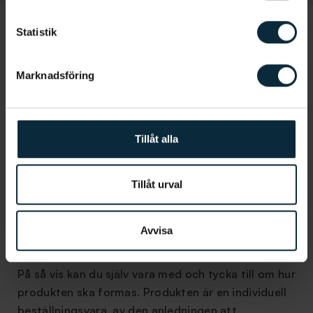
Statistik
Transparens för dig som patient
Marknadsföring
Kommunikationen inom organisationen är
också transparent vilket innebär att behoven av
skräddarsydda produkter kommer att tillgodoses
Tillåt alla
på ett lättare sätt.
Tandläkarna kommer att ha bättre insyn i arbetet,
vilket leder till att du som patient också blir mer
Tillåt urval
involverad. På labbet arbetar de med mock-ups,
vilket innebär att du får se produkten redan innan
Avvisa
den börjat tillverkats. Det görs genom en digital
ritning av produkten som visas upp för patienten.
På så vis kan du själv vara med och tycka till om hur
produkten ska formas. Produkten är en individuell
beställningsvara, av den anledningen att