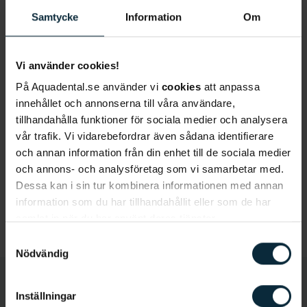
Jag samtycker till att Aqua Dental får göra
Samtycke
Information
Om
utskick till mig för deras produkter och
tjänster.
*
Vi använder cookies!
Jag godkänner, genom att klicka nedan, att ni
På Aquadental.se använder vi
cookies
att anpassa
sparar och hanterar mina personuppgifter i
innehållet och annonserna till våra användare,
enlighet med Aqua Dentals
dataskyddspolicy
för
tillhandahålla funktioner för sociala medier och analysera
att hantera mitt ärende.
vår trafik. Vi vidarebefordrar även sådana identifierare
och annan information från din enhet till de sociala medier
och annons- och analysföretag som vi samarbetar med.
Dessa kan i sin tur kombinera informationen med annan
information som du har tillhandahållit eller som de har
samlat in när du har använt deras tjänster.
Samtyckesval
Nödvändig
Inställningar