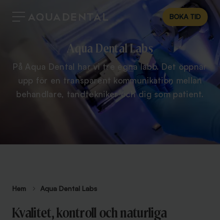
BOKA TID
Aqua Dental Labs
På Aqua Dental har vi tre egna labb. Det öppnar
upp för en transparent kommunikation mellan
behandlare, tandtekniker och dig som patient.
Hem
Aqua Dental Labs
Kvalitet, kontroll och naturliga