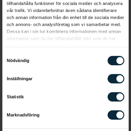
tjänster.
*
tillhandahålla funktioner för sociala medier och analysera
vår trafik. Vi vidarebefordrar även sådana identifierare
Jag godkänner, genom att klicka nedan, att ni
och annan information från din enhet till de sociala medier
sparar och hanterar mina personuppgifter i
och annons- och analysföretag som vi samarbetar med.
enlighet med
Aqua Dentals integritetsmeddelande
.
Dessa kan i sin tur kombinera informationen med annan
information som du har tillhandahållit eller som de har
samlat in när du har använt deras tjänster.
Samtyckesval
Nödvändig
Inställningar
"De är mina klippor"
Statistik
Behandlingen påbörjades och det har inneburit
många besök på kliniken i Sollentuna, både hos
Marknadsföring
tandläkare och tandhygienisten Sema. Under
behandlingen har hon också åkt till andra kliniker