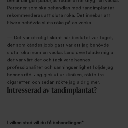
behandlingen påbörjas redan efter drygt en vecka.
Personer som ska behandlas med tandimplantat
rekommenderas att sluta röka. Det innebar att
Elwira behövde sluta röka på en vecka.
— Det var otroligt skönt när beslutet var taget,
det som kändes jobbigast var att jag behövde
sluta röka inom en vecka. Lena övertalade mig att
det var värt det och tack vare hennes
professionalitet och sanningsenlighet följde jag
hennes råd. Jag gick ut ur kliniken, rökte tre
cigaretter, och sedan rökte jag aldrig mer.
Intresserad av tandimplantat?
I vilken stad vill du få behandlingen
*