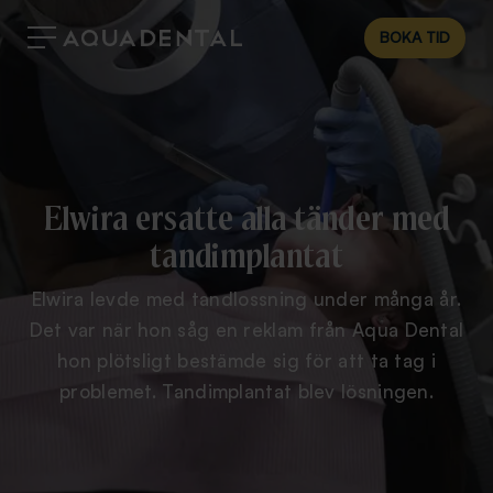
BOKA TID
Elwira ersatte alla tänder med
tandimplantat
Elwira levde med tandlossning under många år.
Det var när hon såg en reklam från Aqua Dental
hon plötsligt bestämde sig för att ta tag i
problemet. Tandimplantat blev lösningen.