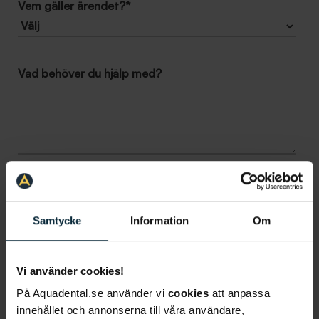
Vem gäller ärendet?
*
Vad behöver du hjälp med?
Lider du av tandvårdsrädsla?
Samtycke
Information
Om
Ja
Nej
Vi använder cookies!
Jag samtycker till att Aqua Dental får göra
På Aquadental.se använder vi
cookies
att anpassa
utskick till mig för deras produkter och
innehållet och annonserna till våra användare,