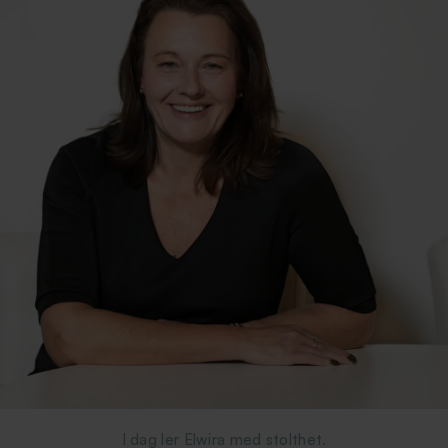
I dag ler Elwira med stolthet.