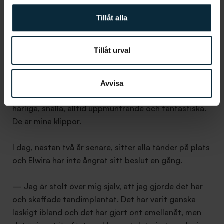
Aqua Dental bedriver för att träffa
specialisttandläkare. Inflammationen i käkbenen
Tillåt alla
behandlades och alla tänder drogs ut i fyra
omgångar och ersattes med en tillfällig protes.
Tillåt urval
— Att komma till kliniken i Sollentuna har till slut
blivit som att besöka mina behandlare hemma hos
Avvisa
dem. Lena och Sema är som mina vänner. De är
härliga, snälla, alltid uppmuntrande och fantastiska.
De är mina klippor.
I dag, nästan två år senare, sitter alla tänder på plats
och Elwira har inte ångrat sitt beslut en gång.
— Jag är stolt över mig själv, att jag gjorde det här
och skaffade tandimplantat. Det har varit ganska
läskigt ibland och det har gjort ont emellanåt, men