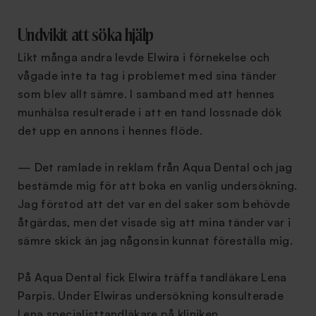
Undvikit att söka hjälp
Likt många andra levde Elwira i förnekelse och
vågade inte ta tag i problemet med sina tänder
som blev allt sämre. I samband med att hennes
munhälsa resulterade i att en tand lossnade dök
det upp en annons i hennes flöde.
— Det ramlade in reklam från Aqua Dental och jag
bestämde mig för att boka en vanlig undersökning.
Jag förstod att det var en del saker som behövde
åtgärdas, men det visade sig att mina tänder var i
sämre skick än jag någonsin kunnat föreställa mig.
På Aqua Dental fick Elwira träffa tandläkare Lena
Parpis. Under Elwiras undersökning konsulterade
Lena specialisttandläkare på kliniken.