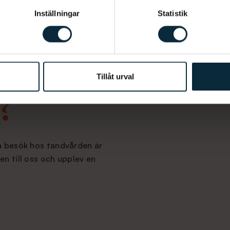
Inställningar
Statistik
Tillåt urval
?
na besök hos tandvården är
en till oss och upplev en