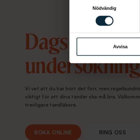
Samtyckesval
Nödvändig
Dags för en
Avvisa
undersökning
Vi vet att du har hört det förr, men regelbund
viktigt för att dina tänder ska må bra. Välkomm
trevligare tandläkare.
BOKA ONLINE
RING OSS