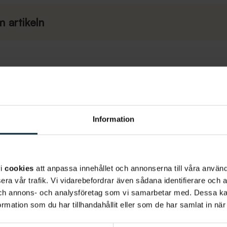
 artikeln
Mer om tandimplantat
Risker och förutsättningar
Priser
Så går
Information
Vad är ett tandimplantat
vi
cookies
att anpassa innehållet och annonserna till våra använda
era vår trafik. Vi vidarebefordrar även sådana identifierare och 
 och annons- och analysföretag som vi samarbetar med. Dessa ka
mation som du har tillhandahållit eller som de har samlat in när