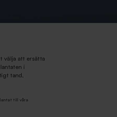
t välja att ersätta
lantaten i
igt tand,
antat till våra