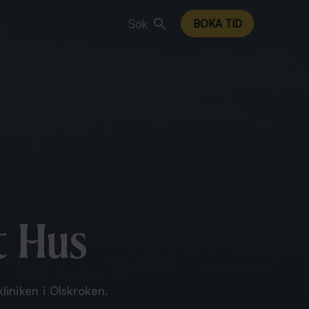
Sök
BOKA TID
t Hus
liniken i Olskroken.