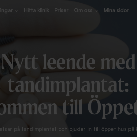
ingar
Hitta klinik
Priser
Om oss
Mina sidor
Nytt leende med
tandimplantat:
ommen till Öppe
tsar på tandimplantat och bjuder in till öppet hus på k