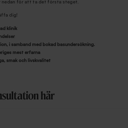
r nedan för att ta det första steget.
äffa dig!
ad klinik
ndelser
tion, i samband med bokad basundersökning.
eriges mest erfarna
a, smak och livskvalitet
sultation här