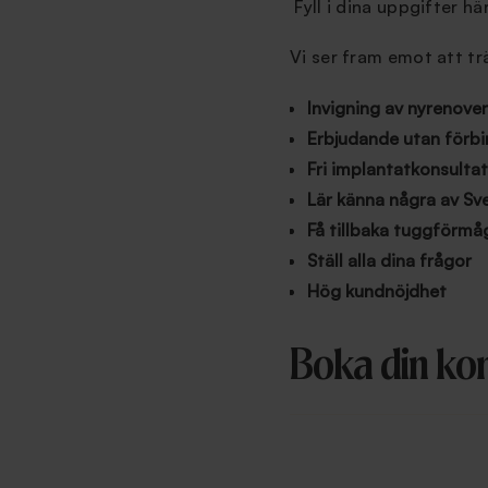
Fyll i dina uppgifter hä
Vi ser fram emot att tr
Invigning av nyrenover
Erbjudande utan förbi
Fri implantatkonsulta
Lär känna några av Sv
Få tillbaka tuggförmåg
Ställ alla dina frågor
Hög kundnöjdhet
Boka din kon