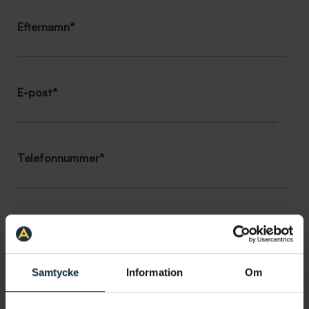
Efternamn
*
E-post
*
Telefonnummer
*
Vad gäller ditt ärende?
*
Samtycke
Information
Om
Vill du få hjälp av någon särskild klinik?