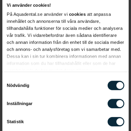
Vi använder cookies!
På Aquadental.se använder vi
cookies
att anpassa
Jag samtycker till att Aqua Dental får göra
innehållet och annonserna till våra användare,
utskick till mig för deras tjänster och
tillhandahålla funktioner för sociala medier och analysera
produkter.
*
vår trafik. Vi vidarebefordrar även sådana identifierare
och annan information från din enhet till de sociala medier
Jag godkänner, genom att klicka nedan, att ni
och annons- och analysföretag som vi samarbetar med.
sparar och hanterar mina personuppgifter i
Dessa kan i sin tur kombinera informationen med annan
enlighet med
Aqua Dentals integritetsmeddelande
.
information som du har tillhandahållit eller som de har
samlat in när du har använt deras tjänster.
Samtyckesval
Nödvändig
Inställningar
Tandvårdsrädsla hos barn går att
undvika
Statistik