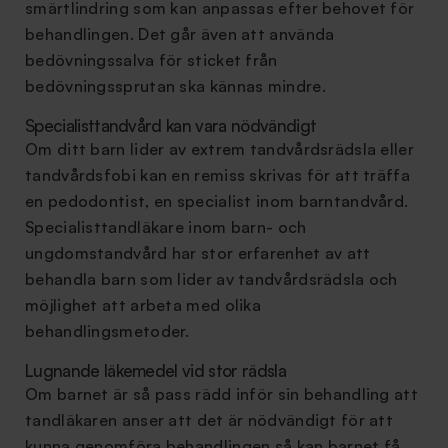
smärtlindring som kan anpassas efter behovet för
behandlingen. Det går även att använda
bedövningssalva för sticket från
bedövningssprutan ska kännas mindre.
Specialisttandvård kan vara nödvändigt
Om ditt barn lider av extrem tandvårdsrädsla eller
tandvårdsfobi kan en remiss skrivas för att träffa
en pedodontist, en specialist inom barntandvård.
Specialisttandläkare inom barn- och
ungdomstandvård har stor erfarenhet av att
behandla barn som lider av tandvårdsrädsla och
möjlighet att arbeta med olika
behandlingsmetoder.
Lugnande läkemedel vid stor rädsla
Om barnet är så pass rädd inför sin behandling att
tandläkaren anser att det är nödvändigt för att
kunna genomföra behandlingen så kan barnet få