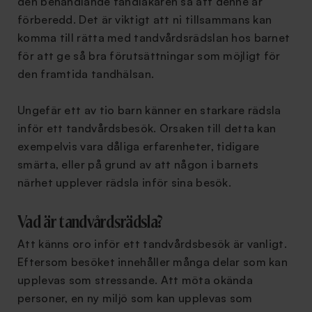
den behandlande tandläkaren så att denne är
förberedd. Det är viktigt att ni tillsammans kan
komma till rätta med tandvårdsrädslan hos barnet
för att ge så bra förutsättningar som möjligt för
den framtida tandhälsan.
Ungefär ett av tio barn känner en starkare rädsla
inför ett tandvårdsbesök. Orsaken till detta kan
exempelvis vara dåliga erfarenheter, tidigare
smärta, eller på grund av att någon i barnets
närhet upplever rädsla inför sina besök.
Vad är tandvårdsrädsla?
Att känns oro inför ett tandvårdsbesök är vanligt.
Eftersom besöket innehåller många delar som kan
upplevas som stressande. Att möta okända
personer, en ny miljö som kan upplevas som