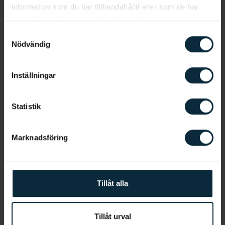
information som du har tillhandahållit eller som de har
samlat in när du har använt deras tjänster.
Samtyckesval
Nödvändig
Information om artikeln
Inställningar
Statistik
Relaterade artiklar
Marknadsföring
Missfärgade tänder
Tillåt alla
Estetisk tandvård
Priser
Tillåt urval