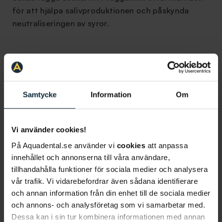
för att hjälpa salivproduktionen och påskynda
neutraliseringen av syror.
5. Sluta röka och snusa
Snus och cigaretter påverkar din mun på ett flertal
sätt. Det första många märker är att tänderna
Samtycke
Information
Om
missfärgas och att andedräkten blir sämre.
Dessutom har studier visat en tydlig koppling
Vi använder cookies!
mellan tobak och cancer i munhålan. Både
cigaretter och snus har dessutom en negativ
På Aquadental.se använder vi
cookies
att anpassa
inverkan på tandköttet. Rökare löper exempelvis
innehållet och annonserna till våra användare,
tillhandahålla funktioner för sociala medier och analysera
tre till fem gånger så stor risk att drabbas av
vår trafik. Vi vidarebefordrar även sådana identifierare
tandlossning.
och annan information från din enhet till de sociala medier
och annons- och analysföretag som vi samarbetar med.
Vill du boka tid eller har du frågor?
Dessa kan i sin tur kombinera informationen med annan