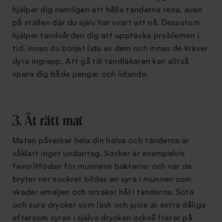
hjälper dig nämligen att hålla tänderna rena, även
på ställen där du själv har svart att nå. Dessutom
hjälper tandvården dig att upptäcka problemen i
tid, innan du börjat lida av dem och innan de kräver
dyra ingrepp. Att gå till tandläkaren kan alltså
spara dig både pengar och lidande.
3. Ät rätt mat
Maten påverkar hela din hälsa och tänderna är
såklart inget undantag. Socker är exempelvis
favoritfödan för munnens bakterier och när de
bryter ner sockret bildas en syra i munnen som
skadar emaljen och orsakar hål i tänderna. Söta
och sura drycker som läsk och juice är extra dåliga
eftersom syran i själva drycken också fräter på