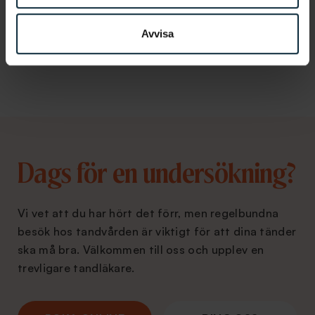
Skalfasader
Tandreglering
Avvisa
Dags för en undersökning?
Vi vet att du har hört det förr, men regelbundna
besök hos tandvården är viktigt för att dina tänder
ska må bra. Välkommen till oss och upplev en
trevligare tandläkare.