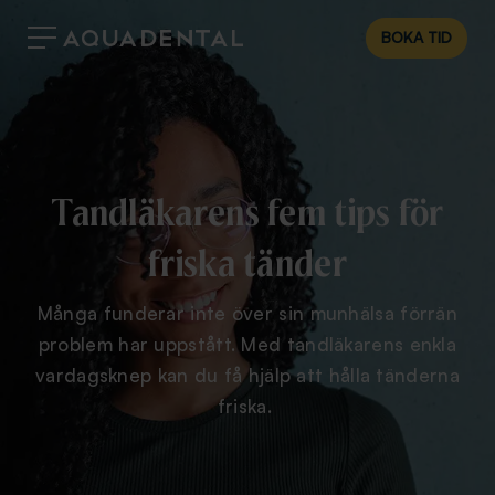
BOKA TID
Tandläkarens fem tips för
friska tänder
Många funderar inte över sin munhälsa förrän
problem har uppstått. Med tandläkarens enkla
vardagsknep kan du få hjälp att hålla tänderna
friska.