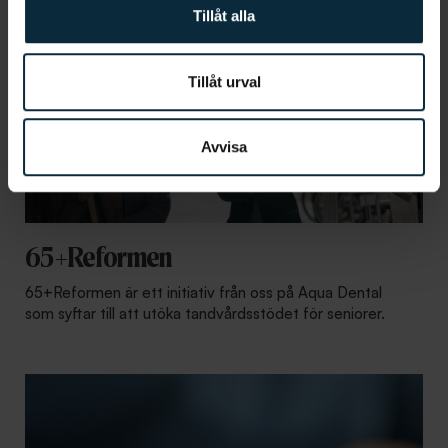
Tillåt alla
Tillåt urval
Avvisa
65+Reformen
65+Reformen är ett initiativ från oss på Aqua Dental
som syftar till att utöka tandvårdsstödet för seniorer.