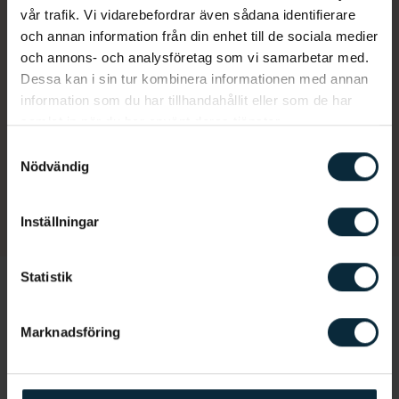
vår trafik. Vi vidarebefordrar även sådana identifierare
och annan information från din enhet till de sociala medier
Vi vet att du har hört det förr, men regelbundna
och annons- och analysföretag som vi samarbetar med.
besök hos tandvården är viktigt för att dina tänder
Dessa kan i sin tur kombinera informationen med annan
ska må bra. Välkommen till oss och upplev en
information som du har tillhandahållit eller som de har
trevligare tandläkare.
samlat in när du har använt deras tjänster.
Samtyckesval
Nödvändig
BOKA ONLINE
RING OSS
Inställningar
Statistik
Läs också
Marknadsföring