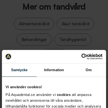
Mer om tandvård
Allmäntandvård
Akut tandvård
Behandlingar
Tandhygienist
Boka tid
Samtycke
Information
Om
Vi använder cookies!
På Aquadental.se använder vi
cookies
att anpassa
innehållet och annonserna till våra användare,
Dags för en undersökning?
tillhandahålla funktioner för sociala medier och analysera