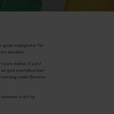
rn goda möjligheter för
rsta besöket.
itt barn mellan 3 och7
r en god munhälsa livet
ersökning under Barnens
ts kommer vi att ha