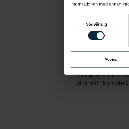
informationen med annan infor
Samtyckesval
Nödvändig
Kostnadsfri
I Sverige har vi kostnad
Avvisa
så länge de har ett av
kostnadsfri tandvård. A
att välja till vilken tan
vår klinik i Täby under