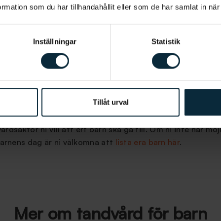
mation som du har tillhandahållit eller som de har samlat in när
Inställningar
Statistik
 tandvård för barn
sfri tandvård för barn och ungdom upp till 19 år, det gälle
Tillåt urval
tal med regionen. Så hos oss på Aqua Dental är barn och 
tt vi även har fritt vårdval i Sverige innebär att ni som vå
dvårdsaktör ni vill att ert barn ska gå till. Om ni inte har m
 Barnens dag är ni välkomna att
lista era barn här
.
Mer om tandvård för barn