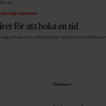
ffa er!
arnensdag inplanerad
äret för att boka en tid
s dag och göra en undersökning i samband med detta, anmä
Efternamn
*