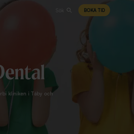
Sök
BOKA TID
Dental
bi kliniken i Täby och