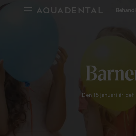
Behandl
Barne
Den 15 januari är det