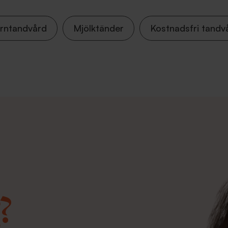
rntandvård
Mjölktänder
Kostnadsfri tandv
?