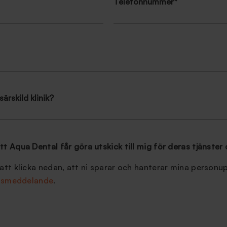
Telefonnummer
*
särskild klinik?
att Aqua Dental får göra utskick till mig för deras tjänste
tt klicka nedan, att ni sparar och hanterar mina personup
etsmeddelande
.