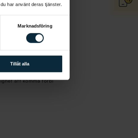
 du har använt deras tjänster.
Marknadsföring
r även privata aktörer
Tillåt alla
ungdomar välkomna för
rdnadshavare har rätt
öjlighet att komma förbi