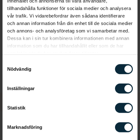
innehållet och annonserna till våra användare,
tillhandahålla funktioner för sociala medier och analysera
Akut tandvård
Tandvärk
vår trafik. Vi vidarebefordrar även sådana identifierare
och annan information från din enhet till de sociala medier
Ilningar
Boka tid
och annons- och analysföretag som vi samarbetar med.
Dessa kan i sin tur kombinera informationen med annan
information som du har tillhandahållit eller som de har
Så går ett akutbesök till
samlat in när du har använt deras tjänster.
Samtyckesval
Nödvändig
Inställningar
Statistik
Marknadsföring
Läs också