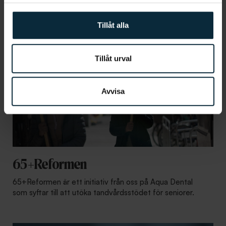
Tillåt alla
Tillåt urval
Avvisa
65+Reformen
65+Reformen är ett initiativ från oss på Aqua Dental
som syftar till att utöka tandvårdsstödet för seniorer.