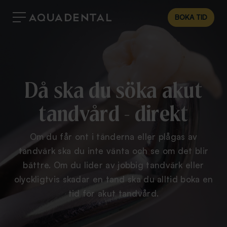
BOKA TID
Då ska du söka akut
tandvård - direkt
Om du får ont i tänderna eller plågas av
tandvärk ska du inte vänta och se om det blir
bättre. Om du lider av jobbig tandvärk eller
olyckligtvis skadar en tand ska du alltid boka en
tid för akut tandvård.