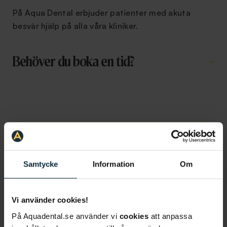
På Aqua Dental erbjuder patienter med akuta
besvär hjälp på alla våra kliniker.
Behöver du boka en tid?
Information om artikeln
Samtycke
Information
Om
Mer om akut tandvård
Vi använder cookies!
På Aquadental.se använder vi
cookies
att anpassa