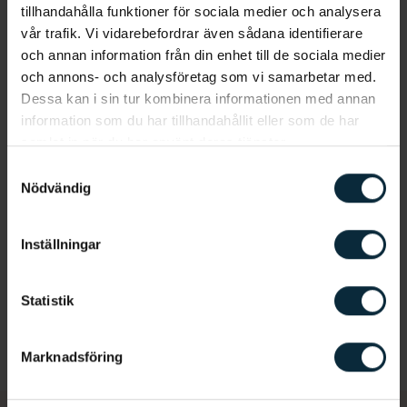
tillhandahålla funktioner för sociala medier och analysera
Mer om tandvårdsrädsla
vår trafik. Vi vidarebefordrar även sådana identifierare
och annan information från din enhet till de sociala medier
och annons- och analysföretag som vi samarbetar med.
Tandvårdsrädsla
Lasertandvård
Dessa kan i sin tur kombinera informationen med annan
information som du har tillhandahållit eller som de har
samlat in när du har använt deras tjänster.
Fördelar med lasertandvård
Samtyckesval
Nödvändig
Blev av med oron
Inställningar
Slipp tandvårdsskräck
Statistik
Marknadsföring