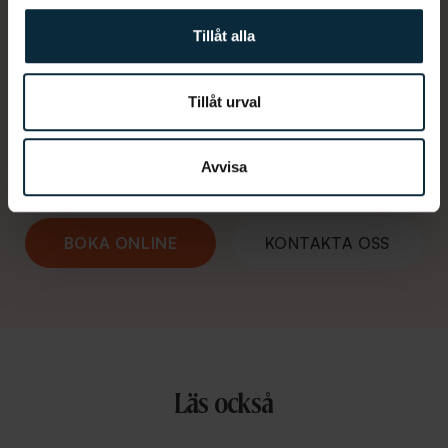
Tillåt alla
Hur kan vi hjälpa dig?
Tillåt urval
De må vara en klyscha, men hos oss finns inga
dumma frågor. Vi finns här 365 dagar om det är
Avvisa
något. Du når oss som vanligt på 010-188 00 00.
BOKA ONLINE
KONTAKTA OSS
Läs också