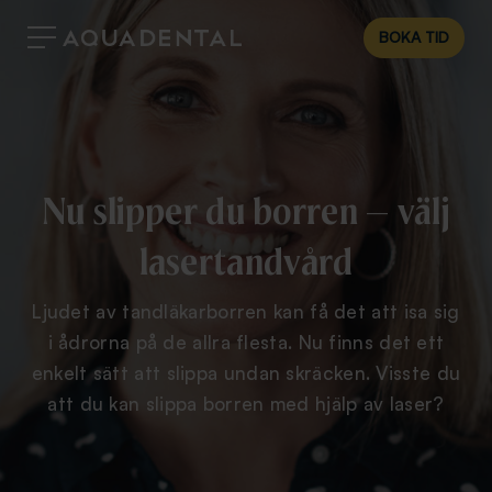
BOKA TID
Nu slipper du borren – välj
lasertandvård
Ljudet av tandläkarborren kan få det att isa sig
i ådrorna på de allra flesta. Nu finns det ett
enkelt sätt att slippa undan skräcken. Visste du
att du kan slippa borren med hjälp av laser?