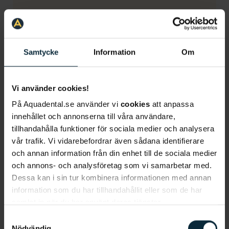
Information om artikeln
Samtycke
Information
Om
Mer om tandvårdsrädsla
Vi använder cookies!
På Aquadental.se använder vi
cookies
att anpassa
innehållet och annonserna till våra användare,
Tandvårdsrädd
Lasertandvård
tillhandahålla funktioner för sociala medier och analysera
vår trafik. Vi vidarebefordrar även sådana identifierare
Wand
Digital tandvård
och annan information från din enhet till de sociala medier
och annons- och analysföretag som vi samarbetar med.
Dessa kan i sin tur kombinera informationen med annan
information som du har tillhandahållit eller som de har
samlat in när du har använt deras tjänster.
Samtyckesval
Nödvändig