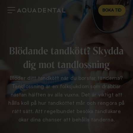
BOKA TID
Blödande tandkött? Skydda
dig mot tandlossning
Blöder ditt tandkött när du borstar tänderna?
Tandlossning är en folksjukdom som drabbar
nästan hälften av alla vuxna. Det är viktigt att
hålla koll på hur tandköttet mår och rengöra på
rätt sätt. Att regelbundet besöka tandläkare
ökar dina chanser att behålla tänderna.