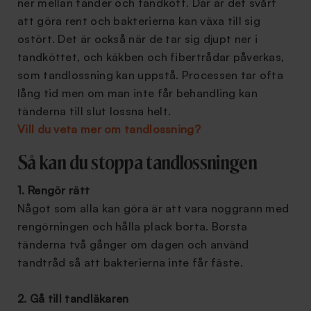
ner mellan tänder och tandkött. Där är det svårt
att göra rent och bakterierna kan växa till sig
ostört. Det är också när de tar sig djupt ner i
tandköttet, och käkben och fibertrådar påverkas,
som tandlossning kan uppstå. Processen tar ofta
lång tid men om man inte får behandling kan
tänderna till slut lossna helt.
Vill du veta mer om tandlossning?
Så kan du stoppa tandlossningen
1. Rengör rätt
Något som alla kan göra är att vara noggrann med
rengörningen och hålla plack borta. Borsta
tänderna två gånger om dagen och använd
tandtråd så att bakterierna inte får fäste.
2. Gå till tandläkaren