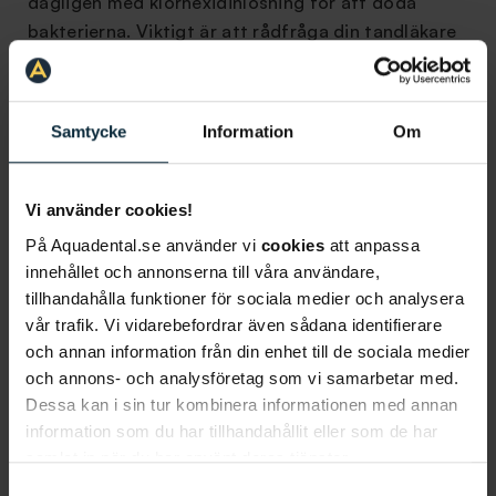
dagligen med klorhexidinlösning för att döda
bakterierna. Viktigt är att rådfråga din tandläkare
om vad som passar bäst för dig.
Läs mer om tandlossning här
Samtycke
Information
Om
Vill du boka tid eller veta mer?
Vi använder cookies!
På Aquadental.se använder vi
cookies
att anpassa
innehållet och annonserna till våra användare,
tillhandahålla funktioner för sociala medier och analysera
vår trafik. Vi vidarebefordrar även sådana identifierare
Information om artikeln
och annan information från din enhet till de sociala medier
och annons- och analysföretag som vi samarbetar med.
Dessa kan i sin tur kombinera informationen med annan
information som du har tillhandahållit eller som de har
samlat in när du har använt deras tjänster.
Mer om tandlossning
Samtyckesval