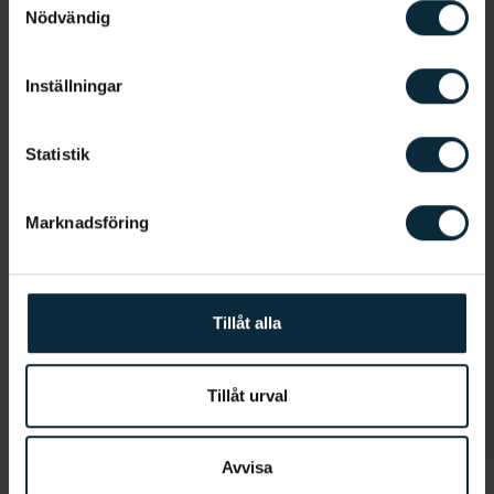
Nödvändig
Tandimplantat
Tandlossning
Inställningar
Priser
Parodontologi
Statistik
Ta hand om dina tänder
Marknadsföring
Tillåt alla
Tillåt urval
Dags för en undersökning?
Avvisa