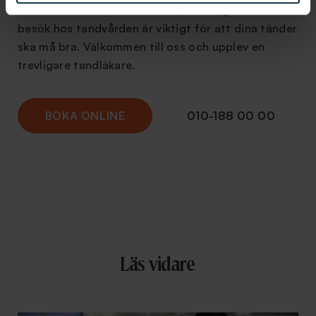
Vi vet att du har hört det förr, men regelbundna
besök hos tandvården är viktigt för att dina tänder
ska må bra. Välkommen till oss och upplev en
trevligare tandläkare.
BOKA ONLINE
010-188 00 00
Läs vidare