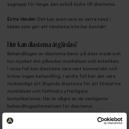
sugnapp för länge, kan också bidra till diastema.
Extra tänder:
Det kan även vara en extra tand i
käken som gör att tänderna inte har kontakt
Hur kan diastema åtgärdas?
Behandlingen av diastema beror på dess orsak och
hur mycket det påverkar munhälsan och estetiken.
I vissa fall kan diastema vara rent kosmetiskt och
kräver ingen behandling. I andra fall kan det vara
nödvändigt att åtgärda diastema för att förbättra
munhälsan och förhindra ytterligare
komplikationer. Här är några av de vanligaste
behandlingsalternativen för diastema:
Tandreglering:
I vissa fall kan diastema åtgärdas
med hjälp av
tandreglering
. Detta innebär att man