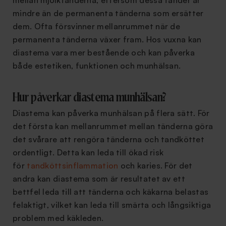
mellan mjölktänderna, eftersom dessa tänder är
mindre än de permanenta tänderna som ersätter
dem. Ofta försvinner mellanrummet när de
permanenta tänderna växer fram. Hos vuxna kan
diastema vara mer bestående och kan påverka
både estetiken, funktionen och munhälsan.
Hur påverkar diastema munhälsan?
Diastema kan påverka munhälsan på flera sätt. För
det första kan mellanrummet mellan tänderna göra
det svårare att rengöra tänderna och tandköttet
ordentligt. Detta kan leda till ökad risk
för
tandköttsinflammation
och karies. För det
andra kan diastema som är resultatet av ett
bettfel leda till att tänderna och käkarna belastas
felaktigt, vilket kan leda till smärta och långsiktiga
problem med käkleden.