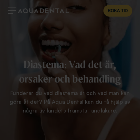
BOKA TID
Diastema: Vad det är,
orsaker och behandling
Funderar du vad diastema är och vad man kan
göra åt det? På Aqua Dental kan du få hjälp av
några av landets främsta tandläkare.