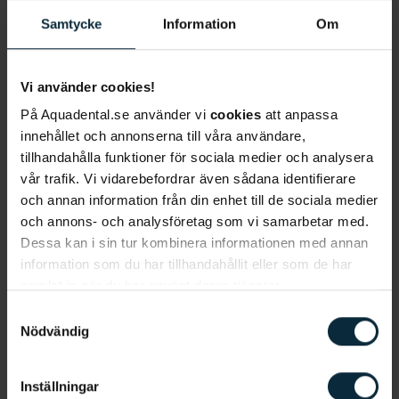
skapar ett mer harmoniskt förhållande mellan
Samtycke
Information
Om
tänderna och käkbenet genom att justera
tändernas position och eventuellt forma om
Vi använder cookies!
tänderna.
På Aquadental.se använder vi
cookies
att anpassa
Tandimplantat eller broar:
Om diastema beror på
innehållet och annonserna till våra användare,
tillhandahålla funktioner för sociala medier och analysera
förlorade tänder kan
tandimplantat
eller fasta
vår trafik. Vi vidarebefordrar även sådana identifierare
broar användas för att fylla i mellanrummet och
och annan information från din enhet till de sociala medier
återställa en komplett tandrad.
och annons- och analysföretag som vi samarbetar med.
Dessa kan i sin tur kombinera informationen med annan
Skalfasader:
Om diastema är rent estetiskt och
information som du har tillhandahållit eller som de har
inte påverkar munhälsan kan
skalfasader
vara ett
samlat in när du har använt deras tjänster.
alternativ. Dessa tunna skal av porslin eller
Samtyckesval
kompositmaterial fästs på tändernas framsida för
Nödvändig
att förbättra utseendet och stänga mellanrummet.
Inställningar