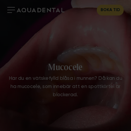
BOKA TID
Mucocele
Har du en vätskefylld blåsa i munnen? Då kan du
ha mucocele, som innebär att en spottkörtel är
blockerad.