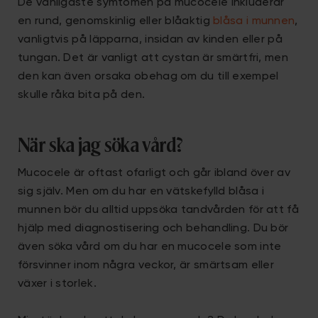
De vanligaste symtomen på mucocele inkluderar
en rund, genomskinlig eller blåaktig
blåsa i munnen
,
vanligtvis på läpparna, insidan av kinden eller på
tungan. Det är vanligt att cystan är smärtfri, men
den kan även orsaka obehag om du till exempel
skulle råka bita på den.
När ska jag söka vård?
Mucocele är oftast ofarligt och går ibland över av
sig själv. Men om du har en vätskefylld blåsa i
munnen bör du alltid uppsöka tandvården för att få
hjälp med diagnostisering och behandling. Du bör
även söka vård om du har en mucocele som inte
försvinner inom några veckor, är smärtsam eller
växer i storlek.