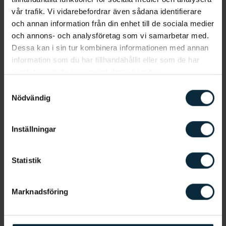
trauma som bitning, sugning eller tuggning. I vissa
vår trafik. Vi vidarebefordrar även sådana identifierare
fall kan även en
spottsten
blockera en spottkörtel
och annan information från din enhet till de sociala medier
och på så sätt orsaka mucocele. Det är dock
och annons- och analysföretag som vi samarbetar med.
ovanligt.
Dessa kan i sin tur kombinera informationen med annan
information som du har tillhandahållit eller som de har
samlat in när du har använt deras tjänster.
Behandling av mucocele
Samtyckesval
Nödvändig
En tandläkare brukar kunna fastställa att du
drabbats av mucocele genom att tillsammans med
dig diskutera din sjukdomshistoria och genomföra
Inställningar
en klinisk undersökning. Mucocele behandlas
vanligtvis med kirurgi där cystan tas bort.
Statistik
Behandlingen utförs under lokalbedövning och
spottkörteln som är blockerad brukar tas bort
tillsammans med cystan.
Marknadsföring