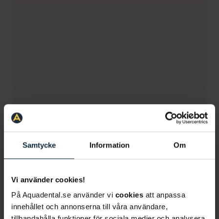
Samtycke
Information
Om
Orsaker till mucocele
Vi använder cookies!
Mucocele uppstår när en spottkörtel skadas eller
På Aquadental.se använder vi
cookies
att anpassa
blockeras. Detta beror vanligtvis på att
innehållet och annonserna till våra användare,
spottkörteln har blivit utsatt för något typ av
tillhandahålla funktioner för sociala medier och analysera