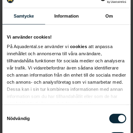
med att gå till tandläkaren?
Samtycke
Information
Om
Gäller STE alla tänder?
Vi använder cookies!
Kan jag ta del av STE hos alla
På Aquadental.se använder vi
cookies
att anpassa
tandläkare?
innehållet och annonserna till våra användare,
tillhandahålla funktioner för sociala medier och analysera
vår trafik. Vi vidarebefordrar även sådana identifierare
Hur kommer priserna att skilja
och annan information från din enhet till de sociala medier
sig mellan olika tandläkare?
och annons- och analysföretag som vi samarbetar med.
Dessa kan i sin tur kombinera informationen med annan
Hur mycket kommer jag att
information som du har tillhandahållit eller som de har
samlat in när du har använt deras tjänster.
betala för min tandvård i och
med tiotandvården?
Samtyckesval
Nödvändig