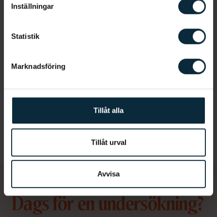
Inställningar
Information om artikeln
Statistik
Marknadsföring
Relaterat
till Tandvårdsstödet
Tillåt alla
ATB
STB
Högkostnadsskydd
Tillåt urval
Avvisa
Dags för en undersökning?