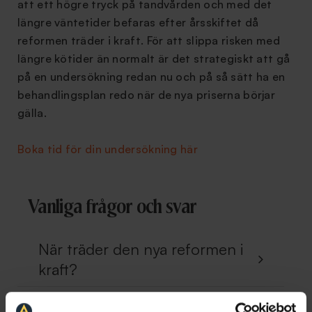
att ett högre tryck på tandvården och med det
längre väntetider befaras efter årsskiftet då
reformen träder i kraft. För att slippa risken med
längre kötider än normalt är det strategiskt att gå
på en undersökning redan nu och på så sätt ha en
behandlingsplan redo när de nya priserna börjar
gälla.
Boka tid för din undersökning här
Vanliga frågor och svar
När träder den nya reformen i
kraft?
Ska jag vänta tills efter årsskiftet