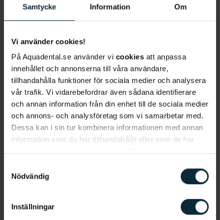
Samtycke
Information
Om
Vill du boka tid eller har du frågor?
Vi använder cookies!
På Aquadental.se använder vi
cookies
att anpassa
innehållet och annonserna till våra användare,
tillhandahålla funktioner för sociala medier och analysera
vår trafik. Vi vidarebefordrar även sådana identifierare
Information om artikeln
och annan information från din enhet till de sociala medier
och annons- och analysföretag som vi samarbetar med.
Dessa kan i sin tur kombinera informationen med annan
information som du har tillhandahållit eller som de har
samlat in när du har använt deras tjänster.
Mer om tandvårdsrädsla
Samtyckesval
Nödvändig
Tandvårdsrädd
Tandläkarskräck
Inställningar