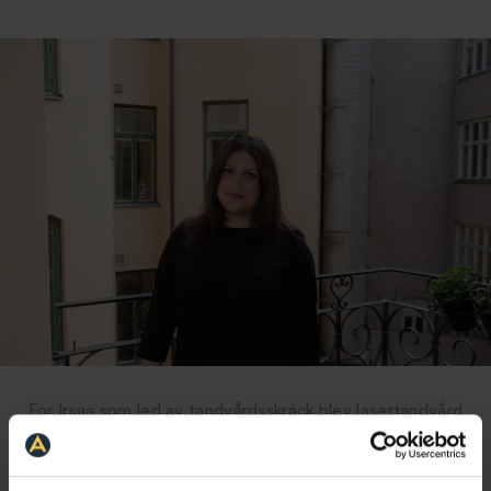
För Irsaa som led av tandvårdsskräck blev lasertandvård
räddningen.