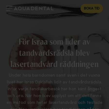
BOKA TID
För Israa som lider av
tandvårdsrädsla blev
lasertandvård räddningen
Under hela barndomen samt även i det vuxna
livet har Israa Daklallah lidit av tandvårdsrädsla.
Inför varje tandläkarbesök har hon känt ångest
och oro. När hon blev upplyst om att det fanns
en metod som heter lasertandvård och testade