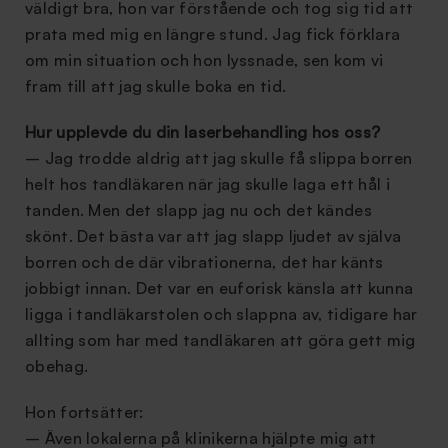
väldigt bra, hon var förstående och tog sig tid att
prata med mig en längre stund. Jag fick förklara
om min situation och hon lyssnade, sen kom vi
fram till att jag skulle boka en tid.
Hur upplevde du din laserbehandling hos oss?
– Jag trodde aldrig att jag skulle få slippa borren
helt hos tandläkaren när jag skulle laga ett hål i
tanden. Men det slapp jag nu och det kändes
skönt. Det bästa var att jag slapp ljudet av själva
borren och de där vibrationerna, det har känts
jobbigt innan. Det var en euforisk känsla att kunna
ligga i tandläkarstolen och slappna av, tidigare har
allting som har med tandläkaren att göra gett mig
obehag.
Hon fortsätter:
– Även lokalerna på klinikerna hjälpte mig att