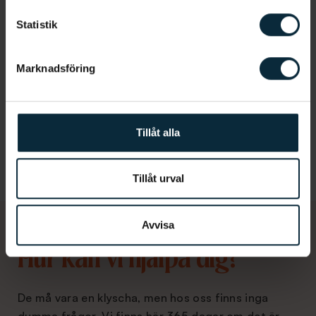
Lasertandvård
Statistik
Fördelar med lasertandvård
Marknadsföring
Slapp rädslan
Tillåt alla
Tillåt urval
Avvisa
Hur kan vi hjälpa dig?
De må vara en klyscha, men hos oss finns inga
dumma frågor. Vi finns här 365 dagar om det är