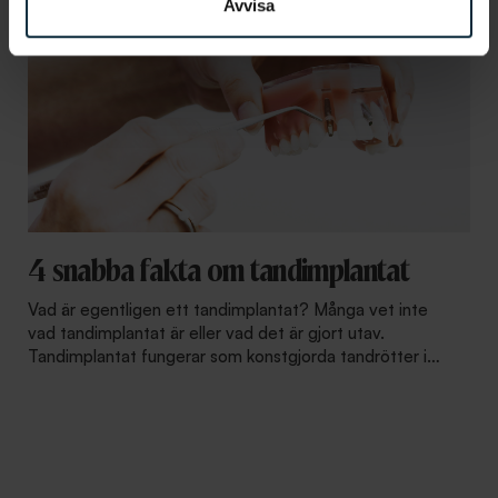
Avvisa
4 snabba fakta om tandimplantat
Vad är egentligen ett tandimplantat? Många vet inte
vad tandimplantat är eller vad det är gjort utav.
Tandimplantat fungerar som konstgjorda tandrötter i
käken. Saknar man tänder av olika anledningar är
implantat en räddning för många, framförallt för att höja
livskvalitén då förlorade tänder kan påverka den
drabbade både psykiskt och fysiskt.