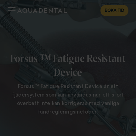
BOKA TID
Forsus ™ Fatigue Resistant
Device
Forsus ™ Fatigue Resistant Device är ett
fjädersystem som kan användas när ett stort
överbett inte kan korrigeras med vanliga
tandregleringsmetoder.