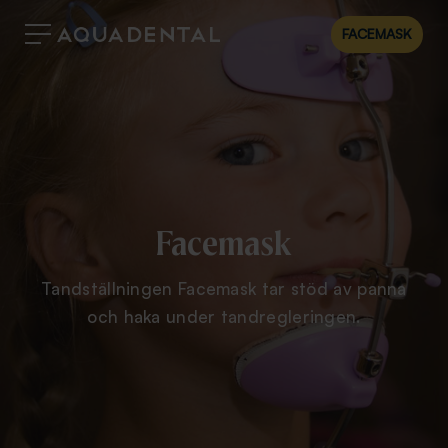
FACEMASK
Facemask
Tandställningen Facemask tar stöd av panna
och haka under tandregleringen.