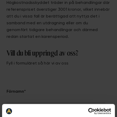
Högkostnadsskyddet träder in på behandlingar där
referenspriset överstiger 3001 kronor, vilket innebär
att du i vissa fall är berättigad att nyttja det i
samband med en utdragning eller om du
genomfört tidigare behandlingar och därmed
redan startat en karensperiod.
Vill du bli uppringd av oss?
Fyll i formuläret så hör vi av oss
Förnamn
*
Efternamn
*