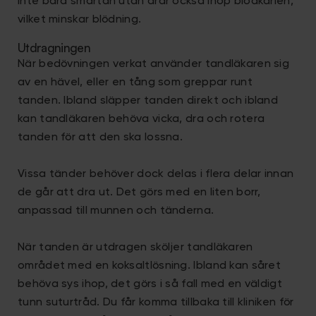
inte bara smärtan utan drar också ihop blodkärlen,
vilket minskar blödning.
Utdragningen
När bedövningen verkat använder tandläkaren sig
av en hävel, eller en tång som greppar runt
tanden. Ibland släpper tanden direkt och ibland
kan tandläkaren behöva vicka, dra och rotera
tanden för att den ska lossna.
Vissa tänder behöver dock delas i flera delar innan
de går att dra ut. Det görs med en liten borr,
anpassad till munnen och tänderna.
När tanden är utdragen sköljer tandläkaren
området med en koksaltlösning. Ibland kan såret
behöva sys ihop, det görs i så fall med en väldigt
tunn suturtråd. Du får komma tillbaka till kliniken för