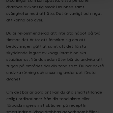
blödningar som kan uppstå. Vissa personer
drabbas av konstig smak i munnen samt
svårigheter med att äta. Det är vanligt och inget
att känna oro över.
Du är rekommenderad att inte äta något på två
timmar, det är för att försäkra sig om att
bedövningen gått ut samt att det första
skyddande lagret av koagulerat blod ska
stabiliseras. När du sedan äter bör du undvika att
tugga på området där din tand satt. Du bör också
undvika rökning och snusning under det första
dygnet.
Om det börjar göra ont kan du äta smärtstillande
enligt ordinationer från din tandläkare eller
förpackningens instruktioner på receptfri
smärtlindring. Vissa drabbas av värk som håller i