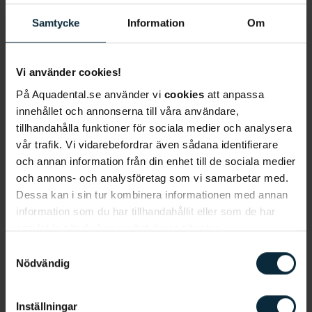
Samtycke
Information
Om
E-post
*
Vi använder cookies!
På Aquadental.se använder vi
cookies
att anpassa
innehållet och annonserna till våra användare,
Telefonnummer
*
tillhandahålla funktioner för sociala medier och analysera
vår trafik. Vi vidarebefordrar även sådana identifierare
och annan information från din enhet till de sociala medier
och annons- och analysföretag som vi samarbetar med.
Vad gäller ditt ärende?
*
Dessa kan i sin tur kombinera informationen med annan
information som du har tillhandahållit eller som de har
samlat in när du har använt deras tjänster.
Samtyckesval
Vill du få hjälp av någon särskild klinik?
Nödvändig
Inställningar