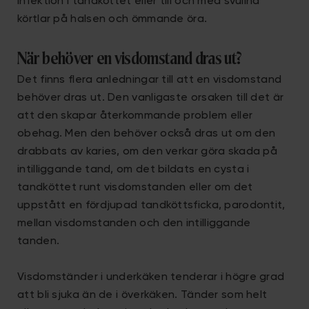
infektion i tandköttet eller till och med svullna
körtlar på halsen och ömmande öra.
När behöver en visdomstand dras ut?
Det finns flera anledningar till att en visdomstand
behöver dras ut. Den vanligaste orsaken till det är
att den skapar återkommande problem eller
obehag. Men den behöver också dras ut om den
drabbats av karies, om den verkar göra skada på
intilliggande tand, om det bildats en cysta i
tandköttet runt visdomstanden eller om det
uppstått en fördjupad tandköttsficka, parodontit,
mellan visdomstanden och den intilliggande
tanden.
Visdomständer i underkäken tenderar i högre grad
att bli sjuka än de i överkäken. Tänder som helt