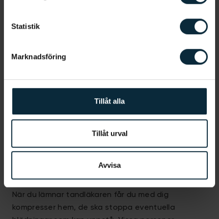
Jag samtycker till att Aqua Dental får göra
utskick till mig för deras tjänster och
Statistik
produkter.
*
Jag godkänner, genom att klicka nedan, att ni
Marknadsföring
sparar och hanterar mina personuppgifter i
enlighet med
Aqua Dentals
integritetsmeddelande
.
Tillåt alla
Tillåt urval
Avvisa
Efter att visdomstanden dragits ut
När du lämnar tandläkaren får du med dig
kompresser hem, de ska stoppa eventuella