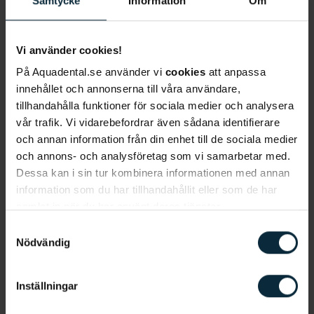
Samtycke
Information
Om
Barnets födelsedatum
*
Vi använder cookies!
På Aquadental.se använder vi
cookies
att anpassa
Barnets sista 4 i personnr.
*
innehållet och annonserna till våra användare,
tillhandahålla funktioner för sociala medier och analysera
vår trafik. Vi vidarebefordrar även sådana identifierare
och annan information från din enhet till de sociala medier
Vilken klinik vill du att ditt barn ska gå vid?
*
och annons- och analysföretag som vi samarbetar med.
Dessa kan i sin tur kombinera informationen med annan
information som du har tillhandahållit eller som de har
samlat in när du har använt deras tjänster.
Jag samtycker till att Aqua Dental får göra
Samtyckesval
utskick till mig för deras tjänster och
Nödvändig
produkter.
*
Jag godkänner, genom att klicka nedan, att ni
Inställningar
sparar och hanterar mina personuppgifter i