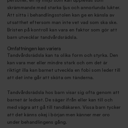
personer, en ny miljö som kan upplevas som
skrämmande med starka ljus och annorlunda lukter.
Att sitta i behandlingsstolen kan ge en känsla av
utsatthet eftersom man inte vet vad som ska ske.
Bristen på kontroll kan vara en faktor som gör att
barn utvecklar tandvårdsrädsla.
Omfattningen kan variera
Tandvårdsrädsla kan ta olika form och styrka. Den
kan vara mer eller mindre stark och om det är
riktigt illa kan barnet utveckla en fobi som leder till
att det inte går att sköta om tänderna.
Tandvårdsrädsla hos barn visar sig ofta genom att
barnet är ledset. De säger ifrån eller kan till och
med vägra att gå till tandläkaren. Vissa barn tycker
att det känns okej i början men känner mer oro
under behandlingens gång.