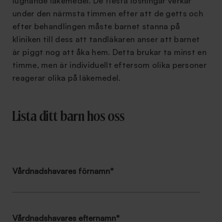
lugnande läkemedel. De flesta lösningar verkar
under den närmsta timmen efter att de getts och
efter behandlingen måste barnet stanna på
kliniken till dess att tandläkaren anser att barnet
är piggt nog att åka hem. Detta brukar ta minst en
timme, men är individuellt eftersom olika personer
reagerar olika på läkemedel.
Lista ditt barn hos oss
Vårdnadshavares förnamn
*
Vårdnadshavares efternamn
*