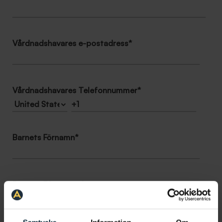
Vårdnadshavares e-postadress
*
Vårdnadshavares Telefonnummer
*
Barnets Förnamn
*
Barnets Efternamn
*