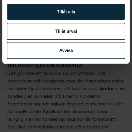
Tillåt alla
Tillåt urval
Avvisa
Hur förebyggs hål i tänderna?
Det går inte att försäkra sig om att man inte
drabbas av hål i tänderna, men det finns några enkla
metoder för att minimera att bakterierna skadar dina
tänder. Det är mellan måltiderna tänderna
återhämtar sig och saliven återställer munnen till sitt
rätta pH-värde. Självklart bör du äta när du är
hungrig men för tändernas skull bör du försöka att
äta cirka fem måltider fördelat på dagen samt