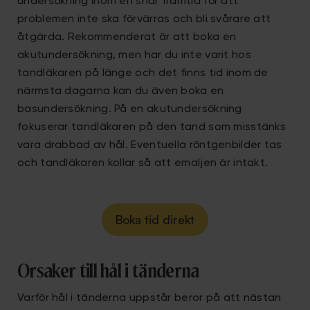
undersökning inom en snar framtid för att
problemen inte ska förvärras och bli svårare att
åtgärda. Rekommenderat är att boka en
akutundersökning, men har du inte varit hos
tandläkaren på länge och det finns tid inom de
närmsta dagarna kan du även boka en
basundersökning. På en akutundersökning
fokuserar tandläkaren på den tand som misstänks
vara drabbad av hål. Eventuella röntgenbilder tas
och tandläkaren kollar så att emaljen är intakt.
Boka tid direkt
Orsaker till hål i tänderna
Varför hål i tänderna uppstår beror på att nästan