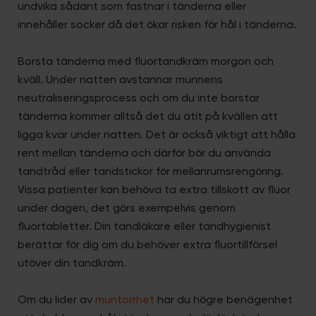
undvika sådant som fastnar i tänderna eller
innehåller socker då det ökar risken för hål i tänderna.
Borsta tänderna med fluortandkräm morgon och
kväll. Under natten avstannar munnens
neutraliseringsprocess och om du inte borstar
tänderna kommer alltså det du ätit på kvällen att
ligga kvar under natten. Det är också viktigt att hålla
rent mellan tänderna och därför bör du använda
tandtråd eller tandstickor för mellanrumsrengöring.
Vissa patienter kan behöva ta extra tillskott av fluor
under dagen, det görs exempelvis genom
fluortabletter. Din tandläkare eller tandhygienist
berättar för dig om du behöver extra fluortillförsel
utöver din tandkräm.
Om du lider av
muntorrhet
har du högre benägenhet