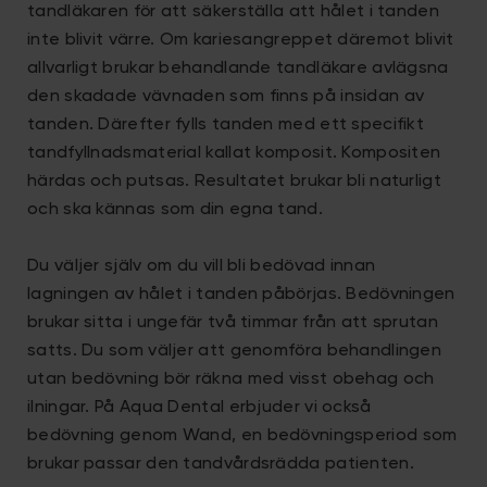
tandläkaren för att säkerställa att hålet i tanden
inte blivit värre. Om kariesangreppet däremot blivit
allvarligt brukar behandlande tandläkare avlägsna
den skadade vävnaden som finns på insidan av
tanden. Därefter fylls tanden med ett specifikt
tandfyllnadsmaterial kallat komposit. Kompositen
härdas och putsas. Resultatet brukar bli naturligt
och ska kännas som din egna tand.
Du väljer själv om du vill bli bedövad innan
lagningen av hålet i tanden påbörjas. Bedövningen
brukar sitta i ungefär två timmar från att sprutan
satts. Du som väljer att genomföra behandlingen
utan bedövning bör räkna med visst obehag och
ilningar. På Aqua Dental erbjuder vi också
bedövning genom Wand, en bedövningsperiod som
brukar passar den tandvårdsrädda patienten.