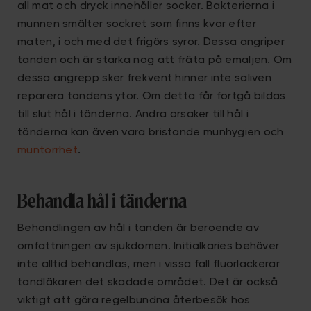
all mat och dryck innehåller socker. Bakterierna i
munnen smälter sockret som finns kvar efter
maten, i och med det frigörs syror. Dessa angriper
tanden och är starka nog att fräta på emaljen. Om
dessa angrepp sker frekvent hinner inte saliven
reparera tandens ytor. Om detta får fortgå bildas
till slut hål i tänderna. Andra orsaker till hål i
tänderna kan även vara bristande munhygien och
muntorrhet
.
Behandla hål i tänderna
Behandlingen av hål i tanden är beroende av
omfattningen av sjukdomen. Initialkaries behöver
inte alltid behandlas, men i vissa fall fluorlackerar
tandläkaren det skadade området. Det är också
viktigt att göra regelbundna återbesök hos