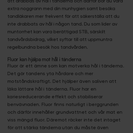
att drabbas av hål i tänderna och därför bör du vara
extra noggrann med din munhygien samt besöka
tandläkaren mer frekvent för att säkerställa att du
inte drabbats av hål i någon tand. Du som lider av
muntorrhet kan vara berättigad STB, särskilt
tandvårdsbidrag, vilket syftar till att uppmuntra
regelbundna besök hos tandvården.
Fluor kan hjälpa mot hål i tänderna
Fluor är ett ämne som kan motverka hål i tänderna.
Det gör tandens yta hårdare och mer
motståndskraftigt. Det hjälper även saliven att
läka lättare hål i tänderna. Fluor har en
kariesreducerande effekt och stabiliserar
benvävnaden. Fluor finns naturligt i berggrunden
och därför innehåller grundvattnet och vår mat en
viss mängd fluor. Däremot räcker inte det intaget
för att stärka tänderna utan du måste även