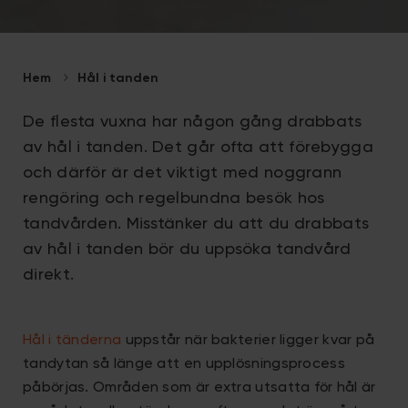
Hem
Hål i tanden
De flesta vuxna har någon gång drabbats
av hål i tanden. Det går ofta att förebygga
och därför är det viktigt med noggrann
rengöring och regelbundna besök hos
tandvården. Misstänker du att du drabbats
av hål i tanden bör du uppsöka tandvård
direkt.
Hål i tänderna
uppstår när bakterier ligger kvar på
tandytan så länge att en upplösningsprocess
påbörjas. Områden som är extra utsatta för hål är