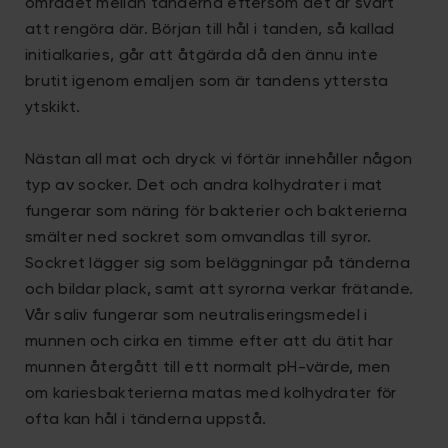
området mellan tänderna eftersom det är svårt
att rengöra där. Början till hål i tanden, så kallad
initialkaries, går att åtgärda då den ännu inte
brutit igenom emaljen som är tandens yttersta
ytskikt.
Nästan all mat och dryck vi förtär innehåller någon
typ av socker. Det och andra kolhydrater i mat
fungerar som näring för bakterier och bakterierna
smälter ned sockret som omvandlas till syror.
Sockret lägger sig som beläggningar på tänderna
och bildar plack, samt att syrorna verkar frätande.
Vår saliv fungerar som neutraliseringsmedel i
munnen och cirka en timme efter att du ätit har
munnen återgått till ett normalt pH-värde, men
om kariesbakterierna matas med kolhydrater för
ofta kan hål i tänderna uppstå.