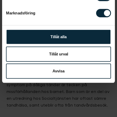
att upprätthålla goda tandvårdsrutiner från den
dag barnet får sin första tand, då det visat sig att
Marknadsföring
munhälsan sätts i tidig ålder. Du bör borsta ditt
barn till dess att det fyllt 10 år. Det beror på att
barns motorik inte är tillräckligt utvecklat för att
Tillåt alla
borsta alla områden i munnen innan de fyllt 10 år.
Upplever du motstånd från ditt barn, vore det klokt
att i varje fall kontrollera tandborstningen i
Tillåt urval
efterhand.
Avvisa
Det finns dock fler aspekter att ta hänsyn till inom
barntandvården då det visat sig att många
symptom på dåliga tänder är tecken på
missförhållanden hos barnet. Barn som är en del av
en utredning hos Socialtjänsten har oftast sämre
tandhälsa, samt uteblir ofta från tandvårdsbesök.