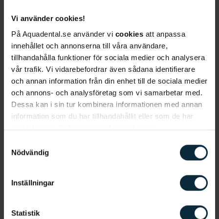
personer som tenderar till att borsta sina tänder
för hårt då eltandborstar numera oftast har en
Vi använder cookies!
sensor som varnar när trycket är för hårt.
På Aquadental.se använder vi
cookies
att anpassa
innehållet och annonserna till våra användare,
Undvik också att dricka läsk, energidryck och juice
tillhandahålla funktioner för sociala medier och analysera
då det skadar tandens emalj. I kombination med
vår trafik. Vi vidarebefordrar även sådana identifierare
och annan information från din enhet till de sociala medier
mycket sötsaker får bakterier i munnen en
och annons- och analysföretag som vi samarbetar med.
överaktivitet som leder till att du lättare drabbas
Dessa kan i sin tur kombinera informationen med annan
av karies. Du bör heller inte småäta allt för ofta då
information som du har tillhandahållit eller som de har
tänderna behöver vila mellan måltiderna.
samlat in när du har använt deras tjänster.
Samtyckesval
Använd fluoridjoner i din tandvårdsrutin. Se till att
Nödvändig
använda en tandkräm och
munskölj
som innehåller
fluorid. Det har visat sig vara det ämne som till stor
grad motverkar initialkaries.
Inställningar
Dåliga tänder hos barn
Statistik
Även barn kan drabbas av dåliga tänder. Det gäller