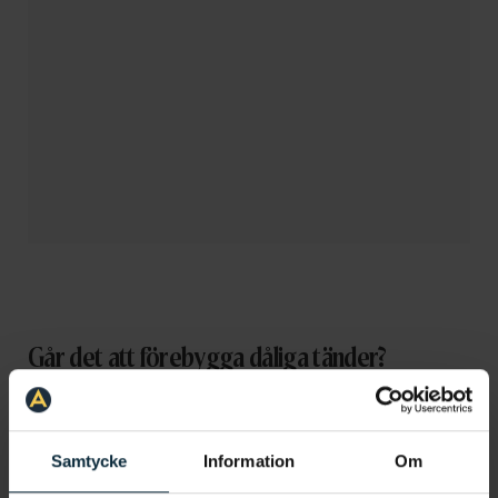
Går det att förebygga dåliga tänder?
Vissa faktorer går att påverka medan genetik
självklart inte går att åtgärda. Du kan bland annat
borsta tänderna med en elektrisk tandborste, det
Samtycke
Information
Om
brukar ge ett renare resultat. Det är också bra för