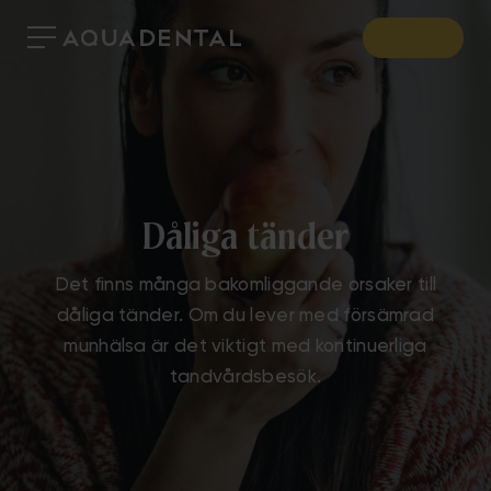
Dåliga tänder
Det finns många bakomliggande orsaker till
dåliga tänder. Om du lever med försämrad
munhälsa är det viktigt med kontinuerliga
tandvårdsbesök.