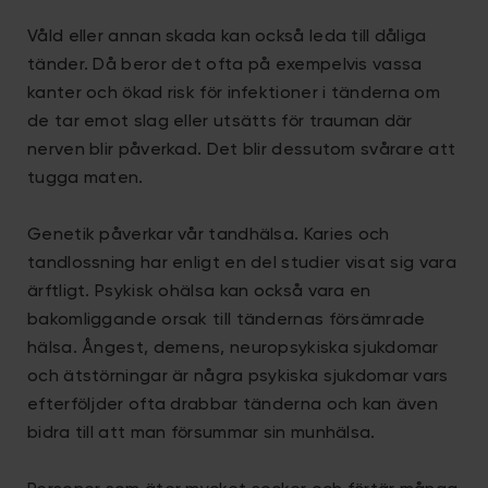
Våld eller annan skada kan också leda till dåliga
tänder. Då beror det ofta på exempelvis vassa
kanter och ökad risk för infektioner i tänderna om
de tar emot slag eller utsätts för trauman där
nerven blir påverkad. Det blir dessutom svårare att
tugga maten.
Genetik påverkar vår tandhälsa. Karies och
tandlossning har enligt en del studier visat sig vara
ärftligt. Psykisk ohälsa kan också vara en
bakomliggande orsak till tändernas försämrade
hälsa. Ångest, demens, neuropsykiska sjukdomar
och ätstörningar är några psykiska sjukdomar vars
efterföljder ofta drabbar tänderna och kan även
bidra till att man försummar sin munhälsa.