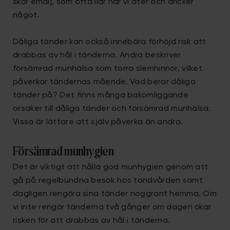
skör emalj, som ofta ilar när vi äter och dricker
något.
Dåliga tänder kan också innebära förhöjd risk att
drabbas av hål i tänderna. Andra beskriver
försämrad munhälsa som torra slemhinnor, vilket
påverkar tändernas mående. Vad beror dåliga
tänder på? Det finns många bakomliggande
orsaker till dåliga tänder och försämrad munhälsa.
Vissa är lättare att själv påverka än andra.
Försämrad munhygien
Det är viktigt att hålla god munhygien genom att
gå på regelbundna besök hos tandvården samt
dagligen rengöra sina tänder noggrant hemma. Om
vi inte rengör tänderna två gånger om dagen ökar
risken för att drabbas av hål i tänderna.