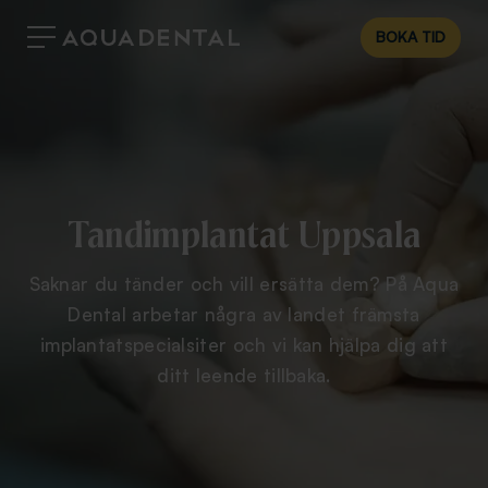
BOKA TID
Tandimplantat Uppsala
Saknar du tänder och vill ersätta dem? På Aqua
Dental arbetar några av landet främsta
implantatspecialsiter och vi kan hjälpa dig att
ditt leende tillbaka.