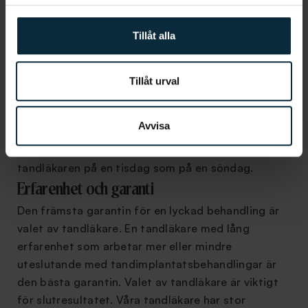
Patienten i fokus i Uppsala
Tillåt alla
På Aqua Dental står du som patient i fokus. Vi vill
att det ska vara enkelt för dig att gå till
tandläkaren. Vi har öppet 365 dagar om året och
Tillåt urval
här i Uppsala erbjuder vi all form av tandvård. Vi vill
göra det mer tillgängligt för alla att gå till
Avvisa
tandläkaren och vi har dessutom tagit bort kvälls-
och helgtaxan, så det kostar lika mycket att gå till
tandläkaren på en tisdag som på en söndag.
Erfarenhet och garanti
Den främsta garantin för en lyckad behandling är
valet av tandläkare. En tandläkare med lång
erfarenhet som arbetar mer eller mindre
uteslutande med tandimplantatsbehandlingar är
den bästa garantin. Valet av tandläkare är viktigt
för slutresultatet. Våra tandläkare har stor