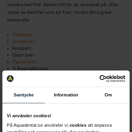
mindre bettfel. Nedan hittar du exempel på vilka
typer av bettfel som en fast tandställning kan
behandla:
Överbett
Underbett
Korsbett
Djupt bett
Öppet bett
Trångställningar
Samtycke
Information
Om
Vill du boka tid eller har du frågor?
Vi använder cookies!
På Aquadental.se använder vi
cookies
att anpassa