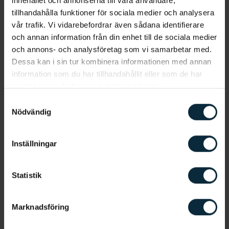
innehållet och annonserna till våra användare,
tillhandahålla funktioner för sociala medier och analysera
vår trafik. Vi vidarebefordrar även sådana identifierare
och annan information från din enhet till de sociala medier
Information om artikeln
och annons- och analysföretag som vi samarbetar med.
Dessa kan i sin tur kombinera informationen med annan
information som du har tillhandahållit eller som de har
samlat in när du har använt deras tjänster.
Samtyckesval
Relaterat till fast
Nödvändig
tandställning
Inställningar
Tandreglering
Räls
Incognito
Statistik
Marknadsföring