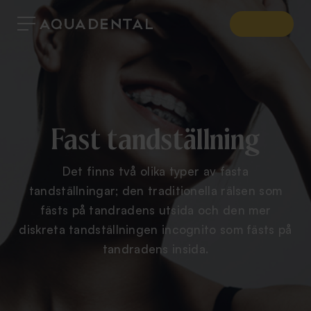
Fast tandställning
Det finns två olika typer av fasta
tandställningar; den traditionella rälsen som
fästs på tandradens utsida och den mer
diskreta tandställningen incognito som fästs på
tandradens insida.