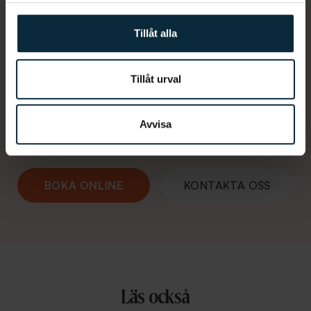
Tillåt alla
Hur kan vi hjälpa dig?
Tillåt urval
De må vara en klyscha, men hos oss finns inga
dumma frågor. Vi finns här 365 dagar om det är
Avvisa
något. Du når oss som vanligt på 010-188 00 00.
BOKA ONLINE
KONTAKTA OSS
Läs också