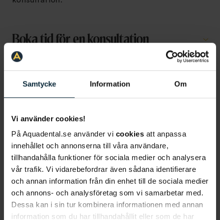
Boka tid för en konsultation
Samtycke
Information
Om
Information om artikeln
Vi använder cookies!
På Aquadental.se använder vi
cookies
att anpassa
innehållet och annonserna till våra användare,
tillhandahålla funktioner för sociala medier och analysera
Mer om tandreglering
vår trafik. Vi vidarebefordrar även sådana identifierare
och annan information från din enhet till de sociala medier
och annons- och analysföretag som vi samarbetar med.
Tandreglering
Priser
Dessa kan i sin tur kombinera informationen med annan
information som du har tillhandahållit eller som de har