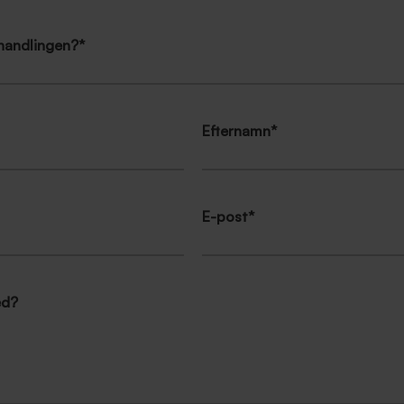
behandlingen?
*
Efternamn
*
E-post
*
ed?