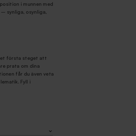
s position i munnen med
d – synliga, osynliga,
et första steget att
are prata om dina
tionen får du även veta
ematik. Fyll i