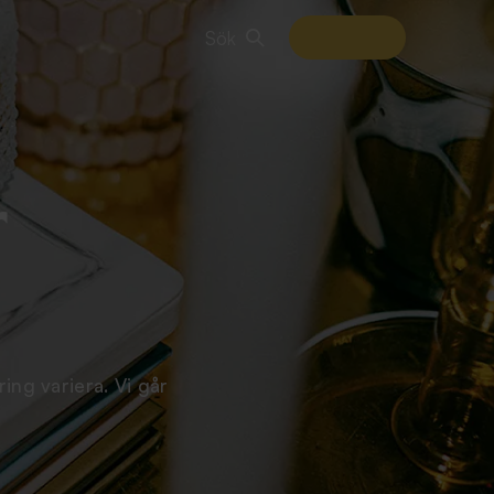
Sök
r
ing variera. Vi går