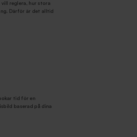
ill reglera, hur stora
ng. Därför är det alltid
bokar tid för en
risbild baserad på dina