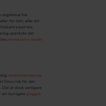
och ungdomar har
ler för tätt, eller att
 förbättra bettets
lering upptäcks det
sina
permanenta tänder
anlig
tandundersökning
.
t finns risk för det.
r
. Det är dock vanligare
 att korrigera
gluggar
,