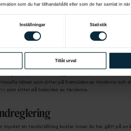
mation som du har tillhandahållit eller som de har samlat in när
ällning
ringsmetod som har blivit allt mer populär, särskilt hos vu
Inställningar
Statistik
 flyttas tänderna med hjälp av genomskinliga, avtagbara s
ng som exempelvis kan tas ut vid måltider och möten.
Invisa
 Dental arbetar med. Invisalign är en lika effektiv metod 
 korrigera alla typer av bettfel.
Tillåt urval
dställning
llning sitter på tänderna dygnet runt. Det finns två varian
itionella rälsen som sitter på framsidan av tänderna och 
ito
som sitter på baksidan av tänderna.
andreglering
ur mycket en tandställning kostar innan du har gått på en 