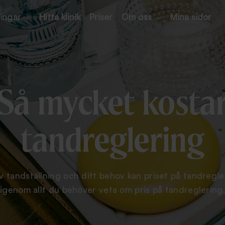
ingar
Hitta klinik
Priser
Om oss
Mina sidor
Så mycket kosta
tandreglering
 tandställning och ditt behov kan priset på tandregler
igenom allt du behöver veta om pris på tandreglering.