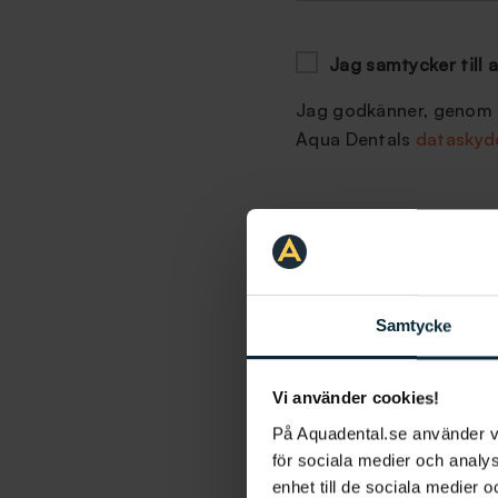
Jag samtycker till a
Jag godkänner, genom a
Aqua Dentals
dataskyd
Samtycke
Olika typer 
Det finns
tandställning
Vi använder cookies!
beroende på
bettfel
, p
På Aquadental.se använder 
klassiska
rälsen
,
genoms
för sociala medier och analys
fästs på baksidan av t
enhet till de sociala medier