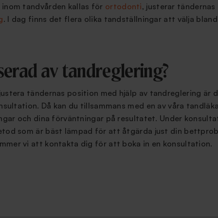
 inom tandvården kallas för
ortodonti
, justerar tänderna
g
. I dag finns det flera olika tandställningar att välja blan
sserad av tandreglering?
ustera tändernas position med hjälp av tandreglering är d
onsultation. Då kan du tillsammans med en av våra tandläk
ingar och dina förväntningar på resultatet. Under konsulta
tod som är bäst lämpad för att åtgärda just din bettprobl
mer vi att kontakta dig för att boka in en konsultation.