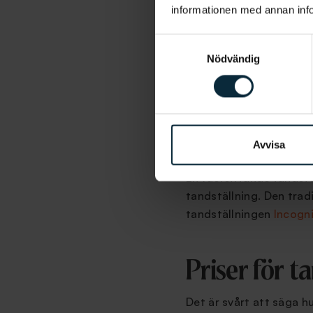
informationen med annan infor
Avtagbar tandst
Samtyckesval
Aligners är en tandregle
Nödvändig
del på att med aligners
en diskret tandställni
aligners som vi på Aqua
rälsen och kan i princip
Avvisa
Fastsittande tan
En fastsittande tandstä
tandställning. Den trad
tandställningen
Incogn
Priser för t
Det är svårt att säga h