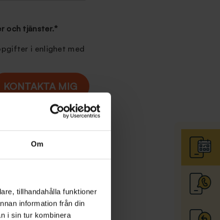
r och tjänster.
*
pgifter i enlighet med
Om
arna kan passa olika bra
gar som den
re, tillhandahålla funktioner
ningen
Incognito som
annan information från din
n i sin tur kombinera