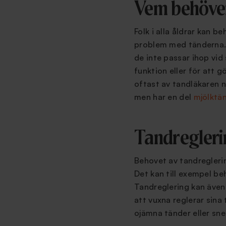
Vem behöver
Folk i alla åldrar kan 
problem med tänderna. De
de inte passar ihop vi
funktion eller för att 
oftast av tandläkaren nä
men har en del
mjölktä
Tandregleri
Behovet av tandreglerin
Det kan till exempel b
Tandreglering kan även
att vuxna reglerar sina
ojämna tänder eller sne