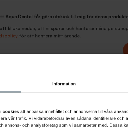
tt Aqua Dental får göra utskick till mig för deras produkte
tt klicka nedan, att ni sparar och hanterar mina personup
dspolicy
för att hantera mitt ärende.
Information
av tandställningar
ar för vuxna
såväl som för barn och de olika tandställning
roblematik och livsstil. Exempelvis finns det tandställnin
vi
cookies
att anpassa innehållet och annonserna till våra använda
kinliga aligners
som Invisalign och den
linguala tandställ
era vår trafik. Vi vidarebefordrar även sådana identifierare och 
änderna.
 och annons- och analysföretag som vi samarbetar med. Dessa ka