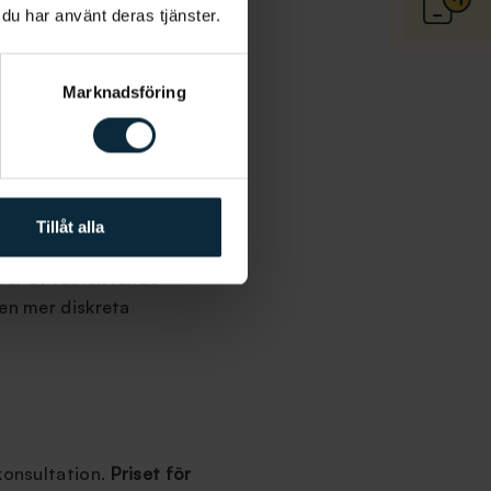
 du har använt deras tjänster.
xna. Det beror till stor
Marknadsföring
kenor. På så sätt är det
lign
är ett märke av
som den traditionella
Tillåt alla
ter av fastsittande
den mer diskreta
konsultation.
Priset för