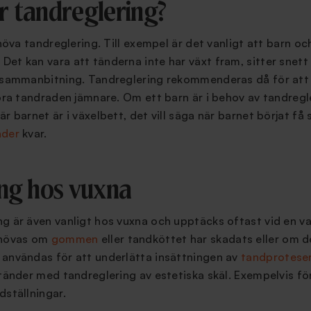
 tandreglering?
behöva tandreglering. Till exempel är det vanligt att barn 
t kan vara att tänderna inte har växt fram, sitter snett el
d sammanbitning. Tandreglering rekommenderas då för att
göra tandraden jämnare. Om ett barn är i behov av tandreg
r barnet är i växelbett, det vill säga när barnet börjat få 
nder
kvar.
ng hos vuxna
g är även vanligt hos vuxna och upptäcks oftast vid en v
ehövas om
gommen
eller tandköttet har skadats eller om de
 användas för att underlätta insättningen av
tandprotese
 tänder med tandreglering av estetiska skäl. Exempelvis för
dställningar.