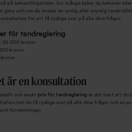
så på behandlingstiden, hur många käkar du behöver eller v
r göra och om du önskar en synlig eller osynlig tandställni
nsultation för att få tydliga svar på alla dina frågor.
er för tandreglering
- 65 000 kronor
000 kronor
 kronor
t är en konsultation
iduellt och exakt
pris för tandreglering
är det bäst att du 
ltation kan du få tydliga svar på alla dina frågor och en p
och förväntningar.