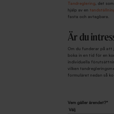
Tandreglering
, det som
hjälp av en
tandställnin
fasta och avtagbara.
Är du intre
Om du funderar på att j
boka in en tid för en k
individuella förutsättn
vilken tandregleringsme
formuläret nedan så kom
Vem gäller ärendet?
*