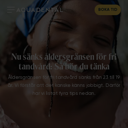
BOKA TID
Nu sänks åldersgränsen för fri
tandvård: Så bör du tänka
Åldersgränsen för fri tandvård sänks från 23 till 19
år. Vi förstår att det kanske känns jobbigt. Därför
har vi listat fyra tips nedan.