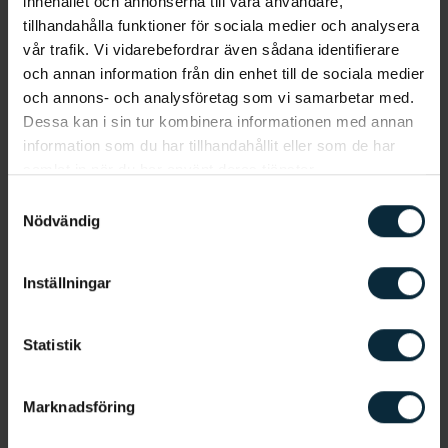
innehållet och annonserna till våra användare,
Börjar det bli dags för din årliga
tillhandahålla funktioner för sociala medier och analysera
tandundersökning?
vår trafik. Vi vidarebefordrar även sådana identifierare
och annan information från din enhet till de sociala medier
Du kan boka en tid hos oss nedan.
och annons- och analysföretag som vi samarbetar med.
Dessa kan i sin tur kombinera informationen med annan
information som du har tillhandahållit eller som de har
samlat in när du har använt deras tjänster.
Samtyckesval
Nödvändig
Inställningar
Statistik
Marknadsföring