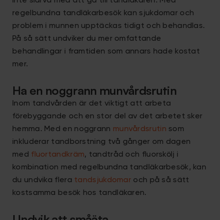
inte slarva med att gå till tandläkaren. Med
regelbundna tandläkarbesök kan sjukdomar och
problem i munnen upptäckas tidigt och behandlas.
På så sätt undviker du mer omfattande
behandlingar i framtiden som annars hade kostat
mer.
Ha en noggrann munvårdsrutin
Inom tandvården är det viktigt att arbeta
förebyggande och en stor del av det arbetet sker
hemma. Med en noggrann
munvårdsrutin
som
inkluderar tandborstning två gånger om dagen
med
fluortandkräm
, tandtråd och fluorskölj i
kombination med regelbundna tandläkarbesök, kan
du undvika flera
tandsjukdomar
och på så sätt
kostsamma besök hos tandläkaren.
Undvik att småäta