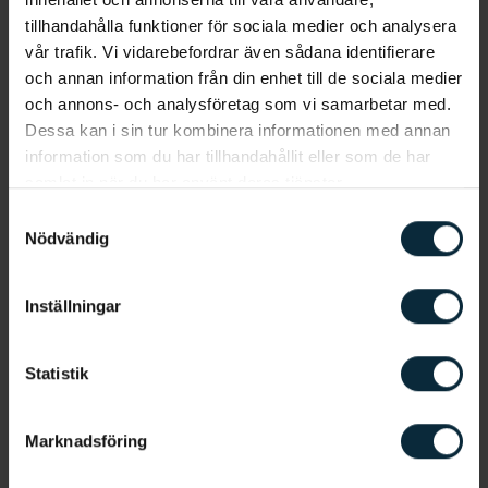
Trots att en bakteriedödande munskölj effektivt
tillhandahålla funktioner för sociala medier och analysera
dödar skadliga bakterier i munnen kan den aldrig
vår trafik. Vi vidarebefordrar även sådana identifierare
ersätta tandborstning och tandtråd. Det är alltid
och annan information från din enhet till de sociala medier
viktigt att upprätthålla en
god munhygien
med
och annons- och analysföretag som vi samarbetar med.
hjälp av en noggrann munvårdsrutin. En
Dessa kan i sin tur kombinera informationen med annan
bakteriedödande munskölj ska snarare ses som ett
information som du har tillhandahållit eller som de har
komplement och ett led i en behandling mot
samlat in när du har använt deras tjänster.
exempelvis en tandköttsinflammation. En
Samtyckesval
god
munvårdsrutin
bör inkludera följande:
Nödvändig
Tandborstning två gånger om dagen med två
Inställningar
centimeters fluortandkräm
Användning av tandtråd eller mellanrumsborstar
dagligen för att göra rent mellan tänderna
Statistik
Vill du bli uppringd av oss?
Marknadsföring