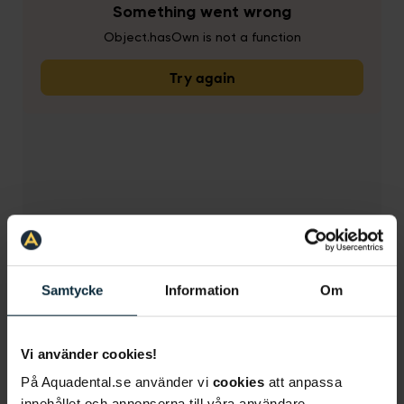
Samtycke
Information
Om
Vi använder cookies!
Vikten av en god munvårdsrutin
På Aquadental.se använder vi
cookies
att anpassa
innehållet och annonserna till våra användare,