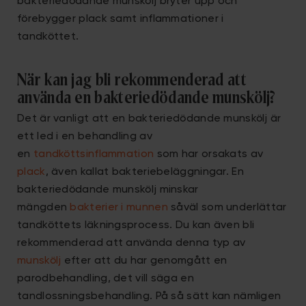
bakteriedödande munskölj bryter upp och
förebygger plack samt inflammationer i
tandköttet.
När kan jag bli rekommenderad att
använda en bakteriedödande munskölj?
Det är vanligt att en bakteriedödande munskölj är
ett led i en behandling av
en
tandköttsinflammation
som har orsakats av
plack
, även kallat bakteriebeläggningar. En
bakteriedödande munskölj minskar
mängden
bakterier i munnen
såväl som underlättar
tandköttets läkningsprocess. Du kan även bli
rekommenderad att använda denna typ av
munskölj
efter att du har genomgått en
parodbehandling, det vill säga en
tandlossningsbehandling. På så sätt kan nämligen