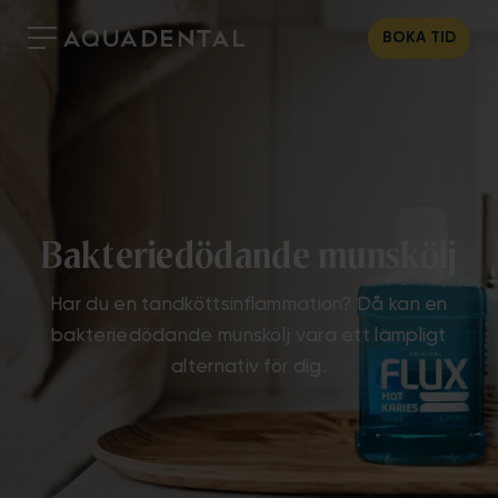
BOKA TID
Bakteriedödande munskölj
Har du en tandköttsinflammation? Då kan en
bakteriedödande munskölj vara ett lämpligt
alternativ för dig.