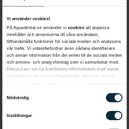
bedöms kunna riskera ohälsa eller annan
funktionell problematik kan hen vara berättigad en
Vi använder cookies!
tandregleringscheck, vilket innebär att
På Aquadental.se använder vi
cookies
att anpassa
en
tandregleringsbehandling
bekostas av regionen.
innehållet och annonserna till våra användare,
tillhandahålla funktioner för sociala medier och analysera
Bettavvikelser som kan orsaka funktionell
vår trafik. Vi vidarebefordrar även sådana identifierare
problematik kan exempelvis vara kraftiga bettfel,
och annan information från din enhet till de sociala medier
trångställningar eller sneda utväxter. Men för att
och annons- och analysföretag som vi samarbetar med.
ditt barn ska kunna få en tandregleringscheck
Dessa kan i sin tur kombinera informationen med annan
måste en urvalstandläkare genomföra en
information som du har tillhandahållit eller som de har
undersökning av ditt barns bett och tänder. Varje
samlat in när du har använt deras tjänster.
patient utreds individuellt och bedömningen kan
Samtyckesval
skilja sig från fall till fall. Det är urvalstandläkaren
Nödvändig
som slutligen beslutar om regionen ska bekosta
behandlingen och utfärda en tandregleringscheck.
Inställningar