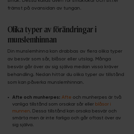
smak. Dessa kallas även för smaklökar och sitter
främst på ovansidan av tungan.
Olika typer av förändringar i
munslemhinnan
Din munslemhinna kan drabbas av flera olika typer
av besvär som sår, blåsor eller utslag. Många
besvär går över av sig själva medan vissa kräver
behandling. Nedan hittar du olika typer av tillstånd
som kan påverka munslemhinnan.
Afte och munherpes:
Afte
och munherpes är två
vanliga tillstånd som orsakar sår eller
blåsor i
munnen
. Dessa tillstånd kan orsaka besvär och
smärta men är inte farliga och går oftast över av
sig själva.