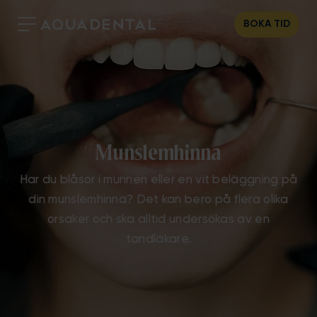
BOKA TID
Munslemhinna
Har du blåsor i munnen eller en vit beläggning på
din munslemhinna? Det kan bero på flera olika
orsaker och ska alltid undersökas av en
tandläkare.