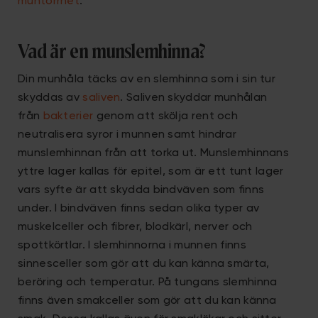
muntorrhet
.
Vad är en munslemhinna?
Din munhåla täcks av en slemhinna som i sin tur
skyddas av
saliven
. Saliven skyddar munhålan
från
bakterier
genom att skölja rent och
neutralisera syror i munnen samt hindrar
munslemhinnan från att torka ut. Munslemhinnans
yttre lager kallas för epitel, som är ett tunt lager
vars syfte är att skydda bindväven som finns
under. I bindväven finns sedan olika typer av
muskelceller och fibrer, blodkärl, nerver och
spottkörtlar. I slemhinnorna i munnen finns
sinnesceller som gör att du kan känna smärta,
beröring och temperatur. På tungans slemhinna
finns även smakceller som gör att du kan känna