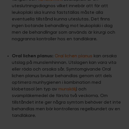
uteslutningsdiagnos vilket innebär att för att
leukoplaki ska kunna fastställas måste alla
eventuella tillstånd kunna uteslutas. Det finns
ingen botande behandling mot leukoplaki i dag
men de behandlingar som används är kirurgi och
noggranna kontroller hos en tandläkare.
Oral lichen planus:
Oral lichen planus
kan orsaka
utslag på munslemhinnan. Utslagen kan vara vita
eller röda och orsaka sår. Symtomgivande Oral
lichen planus brukar behandlas genom att dels
optimera munhygienen i kombination med
klobetasol (en typ av
munskölj
) och
svampläkemedel de första två veckorna. Om
tillståndet inte ger några symtom behöver det inte
behandlas men bör kontrolleras regelbundet av en
tandläkare.