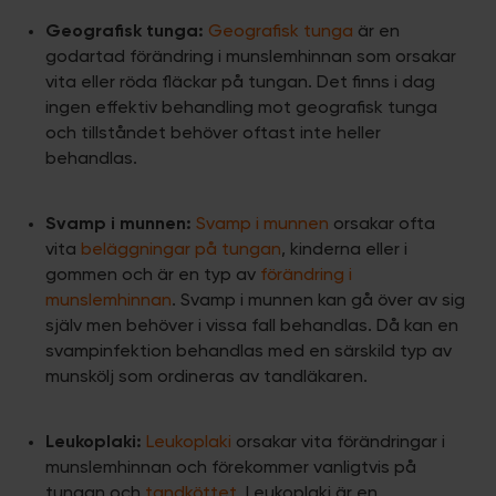
Geografisk tunga:
Geografisk tunga
är en
godartad förändring i munslemhinnan som orsakar
vita eller röda fläckar på tungan. Det finns i dag
ingen effektiv behandling mot geografisk tunga
och tillståndet behöver oftast inte heller
behandlas.
Svamp i munnen:
Svamp i munnen
orsakar ofta
vita
beläggningar på tungan
, kinderna eller i
gommen och är en typ av
förändring i
munslemhinnan
. Svamp i munnen kan gå över av sig
själv men behöver i vissa fall behandlas. Då kan en
svampinfektion behandlas med en särskild typ av
munskölj som ordineras av tandläkaren.
Leukoplaki:
Leukoplaki
orsakar vita förändringar i
munslemhinnan och förekommer vanligtvis på
tungan och
tandköttet
. Leukoplaki är en