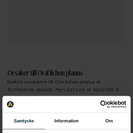
Orsaker till Oral lichen planus
Exakta orsakerna till Oral lichen planus är
fortfarande okända. Men det som är fastställt är
att Oral lichen planus är en autoimmun sjukdom,
vilket innebär att immunsystemet felaktigt
attackerar kroppens egna celler. Faktorer som tros
Samtycke
Information
Om
orsaka Oral lichen planus är ärftlighet, stress, och
vissa läkemedel.