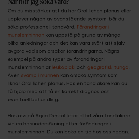
När bör jag söka vård?
Om du misstänker att du har Oral lichen planus eller
upplever någon av ovanstående symtom, bör du
söka professionell tandvård.
Förändringar i
munslemhinnan
kan uppstå på grund av många
olika anledningar och det kan vara svårt att själv
avgöra vad som orsakar förändringarna. Några
exempel på andra typer av förändringar i
munslemhinnan är
leukoplaki
och
geografisk tunga
.
Även
svamp i munnen
kan orsaka symtom som
liknar Oral lichen planus. Hos en tandläkare kan du
få hjälp med att få en korrekt diagnos och
eventuell behandling.
Hos oss på Aqua Dental letar alltid våra tandläkare
vid en basundersökning efter förändringar i
munslemhinnan. Du kan boka en tid hos oss nedan.