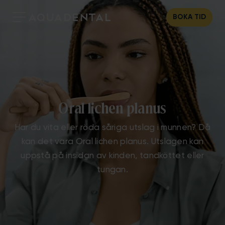
BOKA TID
Oral lichen planus
Har du vita eller röda såriga utslag i munnen? Då
kan det vara Oral lichen planus. Utslagen kan
uppstå på insidan av kinden, tandköttet eller
tungan.