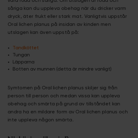
vara röda och såriga. Om utslagen är röda och
såriga kan du uppleva obehag när du dricker varm
dryck, äter frukt eller stark mat. Vanligtvis uppstår
Oral lichen planus på insidan av kinden men
utslagen kan även uppstå på:
Tandköttet
Tungan
Läpparna
Botten av munnen (detta är mindre vanligt)
Symtomen på Oral lichen planus skiljer sig från
person till person och medan vissa kan uppleva
obehag och smärta på grund av tillståndet kan
andra ha en mildare form av Oral lichen planus och
inte uppleva någon smärta.