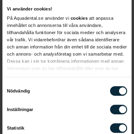
Vi använder cookies!
Hur behandlas Oral lichen planus
På Aquadental.se använder vi
cookies
att anpassa
Oral lichen planus behöver inte alltid behandlas
innehållet och annonserna till våra användare,
och i dag finns det inte heller någon effektiv
tillhandahålla funktioner för sociala medier och analysera
behandling som helt tar bort besvären. Om du har
vår trafik. Vi vidarebefordrar även sådana identifierare
och annan information från din enhet till de sociala medier
Oral lichen planus är det viktigt att hålla
munhålan
och annons- och analysföretag som vi samarbetar med.
frisk, det vill säga, ta bort
tandsten
regelbundet
Dessa kan i sin tur kombinera informationen med annan
och att trasiga
fyllningar
eller vassa tänder
information som du har tillhandahållit eller som de har
behandlas. Trasiga fyllningar eller vassa tänder kan
samlat in när du har använt deras tjänster.
skava mot kinden eller tungan och förvärra
Samtyckesval
tillståndet.
Nödvändig
Vidare är det viktigt att gå till tandläkaren för
Inställningar
rengöring
minst två gånger om året och vissa
patienter kan behöva gå oftare. Följ din
tandläkares rekommendationer om hur ofta du ska
Statistik
komma. Vid besöken fotar alltid tandläkaren