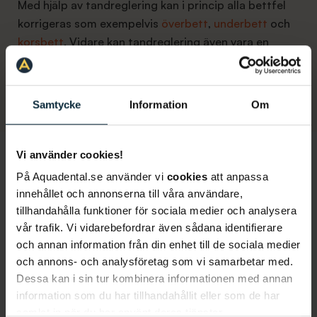
Med hjälp av tandreglering kan i princip alla bettfel
korrigeras som exempelvis
överbett
,
underbett
och
korsbett
. Vidare kan tandreglering även vara en
lämplig behandling om du har
gluggar
eller krokiga
tänder och önskar korrigera dina tänder av estetiska
skäl. Genom att korrigera ett bettfel förbättras din
Samtycke
Information
Om
tuggförmåga och slitaget på dina tänder minskar.
Vi använder cookies!
På Aquadental.se använder vi
cookies
att anpassa
Tandreglering i Mölndal: Så går en
innehållet och annonserna till våra användare,
behandling till
tillhandahålla funktioner för sociala medier och analysera
vår trafik. Vi vidarebefordrar även sådana identifierare
Med tandreglering får du ett naturligt resultat som
och annan information från din enhet till de sociala medier
kan vara livet ut. Att behandla ett bettfel med
och annons- och analysföretag som vi samarbetar med.
hjälp av tandreglering förbättrar din
tandhälsa
,
Dessa kan i sin tur kombinera informationen med annan
funktionen i munnen och på så sätt även din
information som du har tillhandahållit eller som de har
livskvalitet. Undrar du över hur en behandling med
samlat in när du har använt deras tjänster.