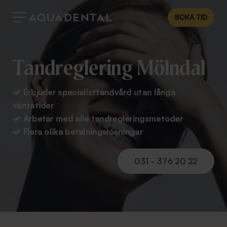
BOKA TID
Tandreglering Mölndal
Erbjuder specialisttandvård utan långa

väntetider
Arbetar med alla tandregleringsmetoder

Flera olika betalningslösningar

031 - 376 20 22