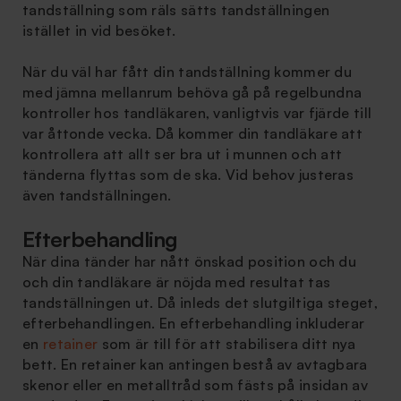
tandställning som räls sätts tandställningen
istället in vid besöket.
När du väl har fått din tandställning kommer du
med jämna mellanrum behöva gå på regelbundna
kontroller hos tandläkaren, vanligtvis var fjärde till
var åttonde vecka. Då kommer din tandläkare att
kontrollera att allt ser bra ut i munnen och att
tänderna flyttas som de ska. Vid behov justeras
även tandställningen.
Efterbehandling
När dina tänder har nått önskad position och du
och din tandläkare är nöjda med resultat tas
tandställningen ut. Då inleds det slutgiltiga steget,
efterbehandlingen. En efterbehandling inkluderar
en
retainer
som är till för att stabilisera ditt nya
bett. En retainer kan antingen bestå av avtagbara
skenor eller en metalltråd som fästs på insidan av