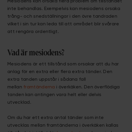
Mesiodens kan orsaka flera problem om tillståndet
inte behandlas. Exempelvis kan mesiodens orsaka
trång- och snedställningar i den övre tandraden
vilket i sin tur kan leda till att området blir svårare
att rengöra ordentligt.
Vad är mesiodens?
Mesiodens är ett tillstånd som orsakar att du har
anlag för en extra eller flera extra tänder. Den
extra tanden uppstår i sådana fall
mellan
framtänderna
i överkäken. Den överflödiga
tanden kan antingen vara helt eller delvis
utvecklad.
Om du har ett extra antal tänder som inte
utvecklas mellan framtänderna i överkäken kallas