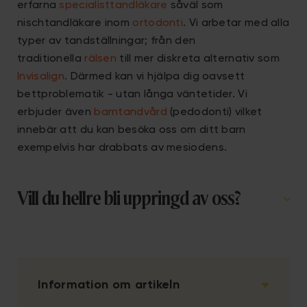
erfarna
specialisttandläkare
såväl som
nischtandläkare inom
ortodonti
. Vi arbetar med alla
typer av tandställningar; från den
traditionella
rälsen
till mer diskreta alternativ som
Invisalign
. Därmed kan vi hjälpa dig oavsett
bettproblematik - utan långa väntetider. Vi
erbjuder även
barntandvård
(pedodonti) vilket
innebär att du kan besöka oss om ditt barn
exempelvis har drabbats av mesiodens.
Vill du hellre bli uppringd av oss?
Information om artikeln