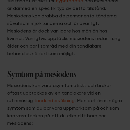
tillståndet istället för
hyperdontia
och mesiodens
är därmed en specifik typ av detta tillstånd.
Mesiodens kan drabba de permanenta tänderna
såväl som mjölktänderna och är ovanligt.
Mesiodens är dock vanligare hos män än hos
kvinnor. Vanligtvis upptäcks mesiodens redan i ung
ålder och bör i samråd med din tandläkare
behandlas så fort som möjligt.
Symtom på mesiodens
Mesiodens kan vara asymtomatiskt och brukar
oftast upptäckas av en tandläkare vid en
rutinmässig
tandundersökning
. Men det finns några
symtom som du bör vara uppmärksam på och som
kan vara tecken på att du eller ditt barn har
mesiodens: