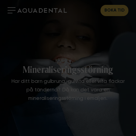
BOKA TID
Mineraliseringsstörning
Har ditt barn gulbruna, gulvita eller vita fläckar
på tänderna? Då kan det vara en
mineraliseringsstörning i emaljen.