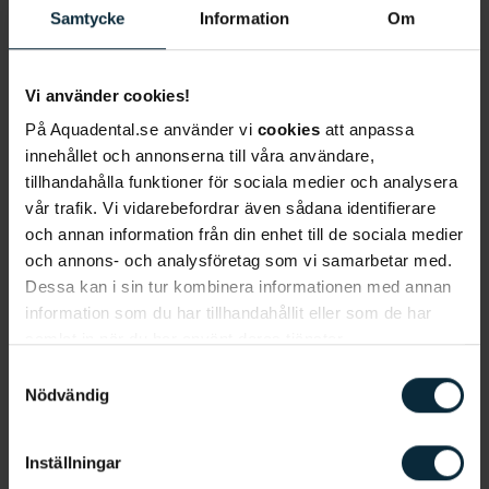
Samtycke
Information
Om
gulvita eller gulbruna fläckar på tänderna och även
att tänderna är extra känsliga, gör ont och ilar.
Amelogenesis imperfekta kan orsaka gropar,
Vi använder cookies!
gulbruna fläckar på tänderna,
ilningar
och smärta.
På Aquadental.se använder vi
cookies
att anpassa
AI kan även på sikt orsaka symtom som
innehållet och annonserna till våra användare,
bettsänkning, vilket innebär att tänderna slits ner
tillhandahålla funktioner för sociala medier och analysera
så pass mycket att bettet blir mindre.
vår trafik. Vi vidarebefordrar även sådana identifierare
och annan information från din enhet till de sociala medier
och annons- och analysföretag som vi samarbetar med.
Orsaker till mineraliseringsstörningar
Dessa kan i sin tur kombinera informationen med annan
En mineraliseringsstörning kan uppstå av två olika
information som du har tillhandahållit eller som de har
samlat in när du har använt deras tjänster.
anledningar; genetiska aspekter eller på grund av
miljö. Mineraliseringsstörningen Amelogenesis
Samtyckesval
Nödvändig
imperfekta är exempelvis en ärftlig och genetisk
störning medan mineraliseringsstörningar som
fluoros och MIH orsakas av faktorer som går att
Inställningar
koppla till miljö. Miljöbetingade orsakar brukar