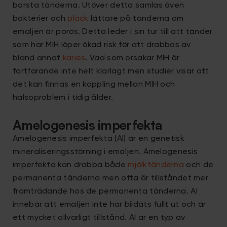
borsta tänderna. Utöver detta samlas även
bakterier och
plack
lättare på tänderna om
emaljen är porös. Detta leder i sin tur till att tänder
som har MIH löper ökad risk för att drabbas av
bland annat
karies
. Vad som orsakar MIH är
fortfarande inte helt klarlagt men studier visar att
det kan finnas en koppling mellan MIH och
hälsoproblem i tidig ålder.
Amelogenesis imperfekta
Amelogenesis imperfekta (AI) är en genetisk
mineraliseringsstörning i emaljen. Amelogenesis
imperfekta kan drabba både
mjölktänderna
och de
permanenta tänderna men ofta är tillståndet mer
framträdande hos de permanenta tänderna. AI
innebär att emaljen inte har bildats fullt ut och är
ett mycket allvarligt tillstånd. AI är en typ av