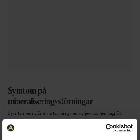
Symtom på
mineraliseringsstörningar
Symtomen på en störning i emaljen skiljer sig åt
beroende på vilken typ av mineraliseringsstörning
ditt barn har. Fluoros orsakar främst vita fläckar på
tänderna. Symtom på MIH kan exempelvis vara