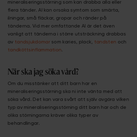
mineraliseringsstörning som kan drabba alla eller
flera tänder. AI kan orsaka symtom som smärta,
ilningar, små fläckar, gropar och ränder på
tänderna. Vid mer omfattande AI är det även
vanligt att tänderna i större utsträckning drabbas
av
tandsjukdomar
som karies, plack,
tandsten
och
tandköttsinflammation
.
När ska jag söka vård?
Om du misstänker att ditt barn har en
mineraliseringsstörning ska ni inte vänta med att
söka vård. Det kan vara svårt att själv avgöra vilken
typ av mineraliseringsstörning ditt barn har och de
olika störningarna kräver olika typer av
behandlingar.