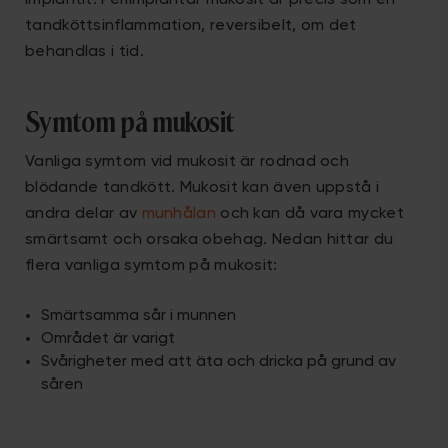
implantit. Periimplantär mukosit är precis som en
tandköttsinflammation, reversibelt, om det
behandlas i tid.
Symtom på mukosit
Vanliga symtom vid mukosit är rodnad och
blödande tandkött. Mukosit kan även uppstå i
andra delar av
munhålan
och kan då vara mycket
smärtsamt och orsaka obehag. Nedan hittar du
flera vanliga symtom på mukosit:
Smärtsamma sår i munnen
Området är varigt
Svårigheter med att äta och dricka på grund av
såren