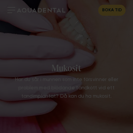
BOKA TID
Mukosit
Har du sår i munnen som inte försvinner eller
problem med blödande tandkött vid ett
tandimplantat? Då kan du ha mukosit.