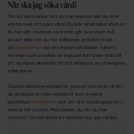
När ska jag söka vård?
Om du misstänker att du har mukosit ska du inte
vänta med att söka vård. Du bör alltid söka vård om
du har sår i munnen som inte går över inom två
veckor eller om du har ihållande problem med
att
tandköttet
vid ett implantat blöder. Såren i
munnen som orsakas av mukosit kan även leda till
att du löper ökad risk för att drabbas av ytterligare
infektioner.
Obehandlad periimplantär mukosit kan leda till att
du drabbas av peri-implantit som innebär
benförlust i
käkbenet
och att ditt tandimplantat i
värsta fall lossnar. Misstänker du att du har
mukosit? Du kan boka en akuttid hos oss nedan.