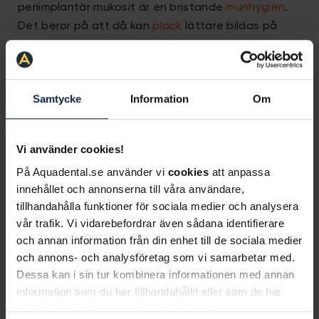
periimplantär mukosit är en bristande
munhygien
.
Det beror på att då kan
plack
lättare bildas på
tänderna runt implantatet. Plackuppbyggnad kan i
sin tur sedan skapa “bryggor” så att andra typer
av
bakterier i munnen
kan samlas på
Samtycke
Information
Om
implantatytan.
Om du har haft besvär med kronisk parodontit
Vi använder cookies!
(tandlossning) innan kan du löpa större risk för att
utveckla periimplantär mukosit.
På Aquadental.se använder vi
cookies
att anpassa
Rökning
innehållet och annonserna till våra användare,
Diabetes
tillhandahålla funktioner för sociala medier och analysera
vår trafik. Vi vidarebefordrar även sådana identifierare
och annan information från din enhet till de sociala medier
Behandling av mukosit
och annons- och analysföretag som vi samarbetar med.
Dessa kan i sin tur kombinera informationen med annan
Hur mukosit behandlas beror på vad det är som
information som du har tillhandahållit eller som de har
orsakar tillståndet. Om du har drabbats av mukosit
samlat in när du har använt deras tjänster.