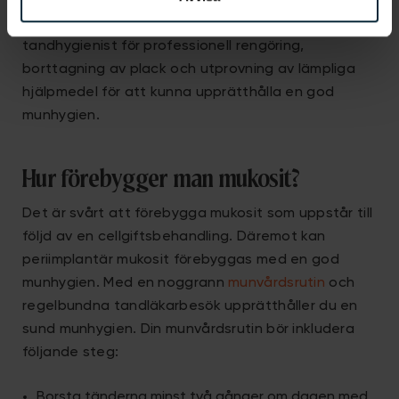
klorhexidingel och/eller en munskölj som innehåller
klorhexidin. Du kan även behöva gå till en
tandhygienist för professionell rengöring,
borttagning av plack och utprovning av lämpliga
hjälpmedel för att kunna upprätthålla en god
munhygien.
Hur förebygger man mukosit?
Det är svårt att förebygga mukosit som uppstår till
följd av en cellgiftsbehandling. Däremot kan
periimplantär mukosit förebyggas med en god
munhygien. Med en noggrann
munvårdsrutin
och
regelbundna tandläkarbesök upprätthåller du en
sund munhygien. Din munvårdsrutin bör inkludera
följande steg:
Borsta tänderna minst två gånger om dagen med