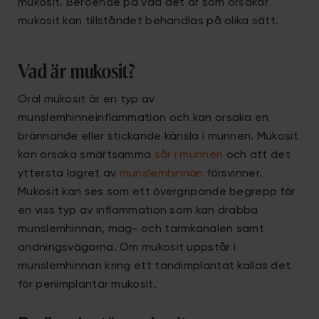
mukosit. Beroende på vad det är som orsakar
mukosit kan tillståndet behandlas på olika sätt.
Vad är mukosit?
Oral mukosit är en typ av
munslemhinneinflammation och kan orsaka en
brännande eller stickande känsla i munnen. Mukosit
kan orsaka smärtsamma
sår i munnen
och att det
yttersta lagret av
munslemhinnan
försvinner.
Mukosit kan ses som ett övergripande begrepp för
en viss typ av inflammation som kan drabba
munslemhinnan, mag- och tarmkanalen samt
andningsvägarna. Om mukosit uppstår i
munslemhinnan kring ett tandimplantat kallas det
för periimplantär mukosit.