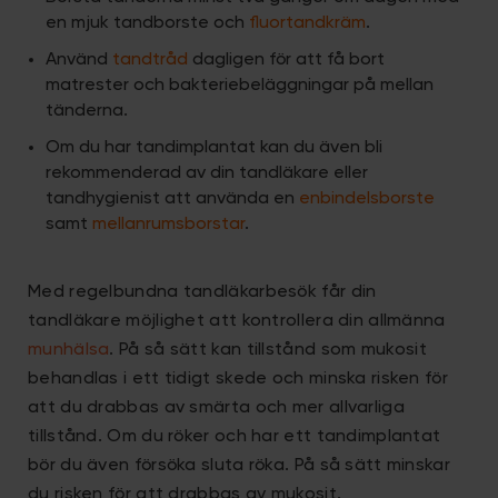
en mjuk tandborste och
fluortandkräm
.
Använd
tandtråd
dagligen för att få bort
matrester och bakteriebeläggningar på mellan
tänderna.
Om du har tandimplantat kan du även bli
rekommenderad av din tandläkare eller
tandhygienist att använda en
enbindelsborste
samt
mellanrumsborstar
.
Med regelbundna tandläkarbesök får din
tandläkare möjlighet att kontrollera din allmänna
munhälsa
. På så sätt kan tillstånd som mukosit
behandlas i ett tidigt skede och minska risken för
att du drabbas av smärta och mer allvarliga
tillstånd. Om du röker och har ett tandimplantat
bör du även försöka sluta röka. På så sätt minskar
du risken för att drabbas av mukosit.