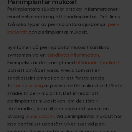
Periimplantär mukosit
Periimplantära sjukdomar orsakar inflammationer i
munslemhinnan kring ett tandimplantat. Det finns
två olika typer av periimplantära sjukdomar;
peri-
implantit
och periimplantär mukosit.
Symtomen på periimplantär mukosit kan likna
symtomen vid en
tandköttsinflammation
.
Exempelvis är det vanligt med
blödande tandkött
och att området varar. Precis som att en
tandköttsinflammation är ett första stadie
till
tandlossning
är periimplantär mukosit ett första
stadie till peri-implantit. Det innebär att
periimplantär mukosit kan, om det förblir
obehandlat, leda till peri-implantit som är en
allvarlig
munsjukdom
. Vid periimplantär mukosit har
inte benförlust uppstått vilket sker vid peri-