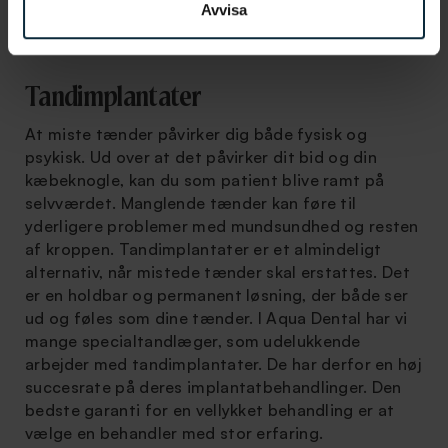
Avvisa
Tandimplantater
At miste tænder påvirker dig både fysisk og
psykisk. Ud over at det påvirker dit bid og din
kæbeknogle, kan du som patient blive ramt på
selvværdet. Manglende tænder kan føre til
yderligere problemer med mundsundhed og resten
af kroppen. Tandimplantater er et almindeligt
alternativ, når mistede tænder skal erstattes. Det
er en holdbar og permanent løsning, der både ser
ud og føles som dine tænder. I Aqua Dental har vi
mange specialtandlæger, som udelukkende
arbejder med tandimplantater. De har derfor en høj
succesrate på deres implantatbehandlinger. Den
bedste garanti for en vellykket behandling er at
vælge en behandler med stor erfaring.