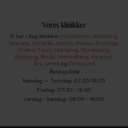
Vores klinikker
Vi har i dag klinikker i
Stockholm
,
Göteborg
,
Uppsala
,
Västerås
,
Malmö
,
Kalmar
,
Borlänge
,
Örebro
,
Falun
,
Linköping
,
Norrköping
,
Enköping
,
Borås
,
Helsingborg
,
Karlstad
,
Åre
,
Umeå
og
Östersund
Åbningstider
Mandag – Torsdag: 07:30-19:00
Fredag: 07:30 - 16:30
Lørdag - Søndag: 08:00 - 16:00