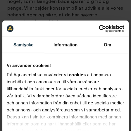
noget, som i længden både sparer dig tid og
penge. Vi arbejder konstant på at udvikle alle vores
behandlinger og sikre, at de har højeste
odontologiske kvalitet.
Samtycke
Information
Om
Specialtandlæger
I Aqua Dental tilbyder vi alle odontologiske
Vi använder cookies!
specialer, og vi har specialtandlæger inden for
tandregulering, tandkødsbehandling, pædodonti,
På Aquadental.se använder vi
cookies
att anpassa
protetik, odontologisk radiologi, endodonti, oral
innehållet och annonserna till våra användare,
fysiologi, kæbekirurgi og orofacial medicin. På
tillhandahålla funktioner för sociala medier och analysera
vores klinik i Malmø og en af vores klinikker i
vår trafik. Vi vidarebefordrar även sådana identifierare
Stockholm tilbyder vi tandpleje under narkose for
och annan information från din enhet till de sociala medier
patienter, der for eksempel lider af en sygdom, der
och annons- och analysföretag som vi samarbetar med.
betyder, at de har svært ved at gennemføre en
Dessa kan i sin tur kombinera informationen med annan
traditionel behandling, eller patienter, som lider af
information som du har tillhandahållit eller som de har
tandlægeskræk. Uanset hvilket problem du har, kan
samlat in när du har använt deras tjänster.