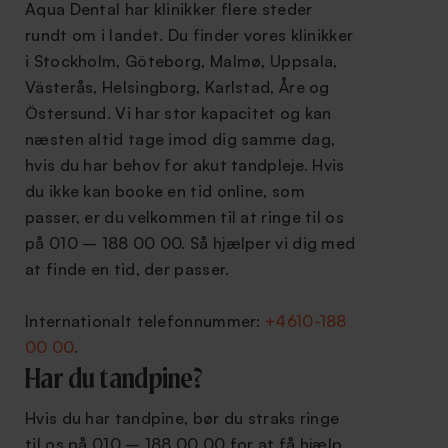
Aqua Dental har klinikker flere steder
rundt om i landet. Du finder vores klinikker
i Stockholm, Göteborg, Malmø, Uppsala,
Västerås, Helsingborg, Karlstad, Åre og
Östersund. Vi har stor kapacitet og kan
næsten altid tage imod dig samme dag,
hvis du har behov for akut tandpleje. Hvis
du ikke kan booke en tid online, som
passer, er du velkommen til at ringe til os
på 010 – 188 00 00. Så hjælper vi dig med
at finde en tid, der passer.
Internationalt telefonnummer:
+4610-188
00 00
.
Har du tandpine?
Hvis du har tandpine, bør du straks ringe
til os på 010 – 188 00 00 for at få hjælp