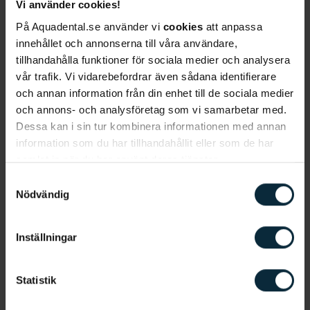
Vi använder cookies!
god förmåga att växa samman med käkbenet samt
fungerar väl med kroppens vävnader. På så sätt
På Aquadental.se använder vi
cookies
att anpassa
minskar risken för att tandimplantatet stöts bort.
innehållet och annonserna till våra användare,
Innan kronor eller broar kan fästas måste
tillhandahålla funktioner för sociala medier och analysera
implantatet växa ihop med käkbenet. Detta kan ta
vår trafik. Vi vidarebefordrar även sådana identifierare
några månader upp till ett halvår och skiljer sig åt
och annan information från din enhet till de sociala medier
från person till person. Du kommer att, under
och annons- och analysföretag som vi samarbetar med.
inläkningsprocess, få proteser att fylla hålrummen
Dessa kan i sin tur kombinera informationen med annan
med. När implantatet väl är inläkt kan kronor eller
information som du har tillhandahållit eller som de har
tandbroar slutligen fästas.
samlat in när du har använt deras tjänster.
Samtyckesval
Tandimplantat är en långsiktig investering i din
Nödvändig
munhälsa som förbättrar din tuggförmåga såväl
som dina tänders utseende. Tandimplantat är den
behandling inom protetik som bäst efterliknar dina
Inställningar
naturliga tänder och du behöver inte heller oroa
dig över att de ska lossna vid tuggning som
avtagbara proteser kan göra.
Statistik