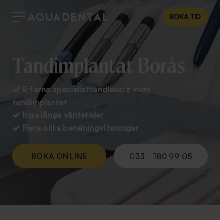
BOKA TID
Tandimplantat Borås
Erfarna specialisttandläkare inom

tandimplantat
Inga långa väntetider

Flera olika betalningslösningar

BOKA ONLINE
033 - 180 99 05