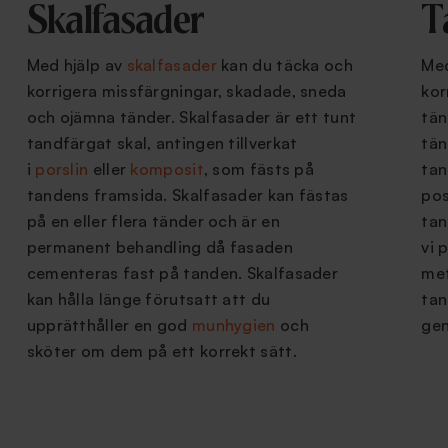
Skalfasader
T
Med hjälp av
skalfasader
kan du täcka och
Me
korrigera missfärgningar, skadade, sneda
kor
och ojämna tänder. Skalfasader är ett tunt
tän
tandfärgat skal, antingen tillverkat
tän
i
porslin
eller
komposit
, som fästs på
tan
tandens framsida. Skalfasader kan fästas
pos
på en eller flera tänder och är en
tan
permanent behandling då fasaden
vi 
cementeras fast på tanden. Skalfasader
met
kan hålla länge förutsatt att du
tan
upprätthåller en god
munhygien
och
gen
sköter om dem på ett korrekt sätt.