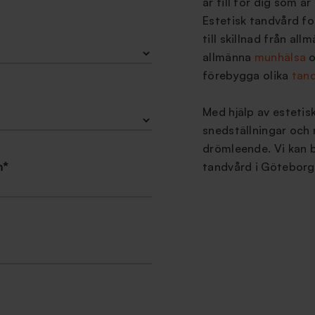
är till för dig som 
Estetisk tandvård f
till skillnad från a
allmänna
munhälsa
o
förebygga olika
tan
Med hjälp av estetis
snedställningar och 
drömleende. Vi kan b
n
*
tandvård i Göteborg