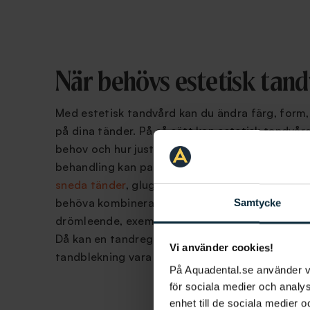
När behövs estetisk tan
Med estetisk tandvård kan du ändra färg, form,
på dina tänder. På så sätt kan estetisk tandvård
behov och hur just ditt behov ser ut är individue
behandling kan passa dig om du vill korrigera
m
sneda tänder
, gluggar eller täcka mindre skado
behöva kombinera flera estetiska behandlingar f
Samtycke
drömleende, exempelvis om man har sneda och
Då kan en tandregleringsbehandling i kombina
Vi använder cookies!
tandblekning vara passande.
På Aquadental.se använder 
för sociala medier och analys
enhet till de sociala medier