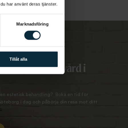
 du har använt deras tjänster.
Marknadsföring
Tillåt alla
r estetisk tandvård i
 en estetisk behandling? Boka en tid för
Göteborg i dag och påbörja din resa mot ditt