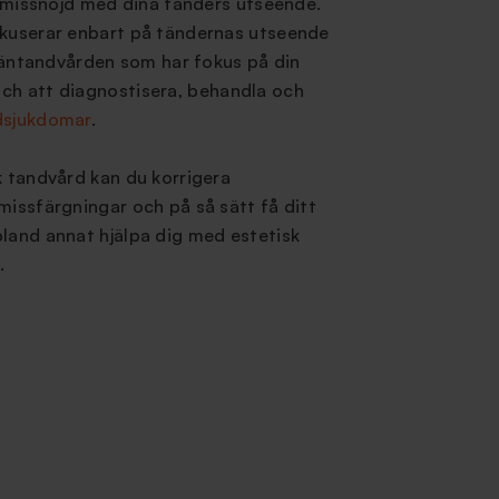
är missnöjd med dina tänders utseende.
okuserar enbart på tändernas utseende
llmäntandvården som har fokus på din
ch att diagnostisera, behandla och
dsjukdomar
.
k tandvård kan du korrigera
missfärgningar och på så sätt få ditt
land annat hjälpa dig med estetisk
.