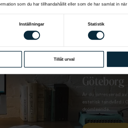
mation som du har tillhandahållit eller som de har samlat in när
Inställningar
Statistik
Tillåt urval
Boka tid fö
Göteborg
Är du intresserad av
estetisk tandvård i 
drömleende.