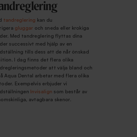
andreglering
d
tandreglering
kan du
rigera
gluggar
och sneda eller krokiga
der. Med tandreglering flyttas dina
der successivt med hjälp av en
dställning tills dess att de når önskad
ition. I dag finns det flera olika
dregleringsmetoder att välja bland och
på Aqua Dental arbetar med flera olika
oder. Exempelvis erbjuder vi
dställningen
Invisalign
som består av
omskinliga, avtagbara skenor.