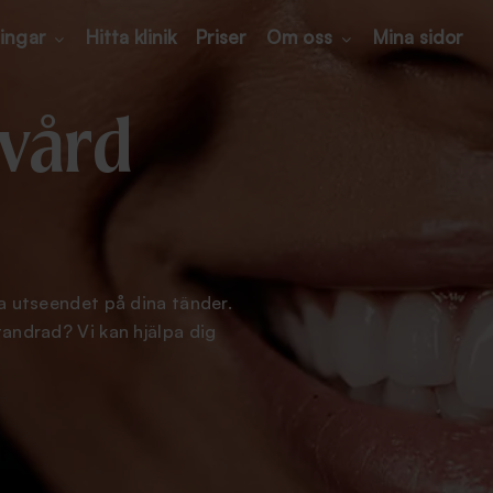
ingar
Hitta klinik
Priser
Om oss
Mina sidor
dvård
dra utseendet på dina tänder.
 tandrad? Vi kan hjälpa dig