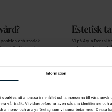
dvård?
Estetisk t
 position och storlek
Vi på Aqua Dental b
 uppfylla flera olika
och specialisttandv
llt. En estetisk
Flera av våra tandlä
issfärgade tänder
,
estetisk tandvård i
r. Ibland kan man
estetiska behandlinga
ör att få sitt
roll för resultatet 
Information
 missfärgade tänder.
med välbeprövade me
tion med
resultatet. Vi strävar
resultat som möjligt
vi
cookies
att anpassa innehållet och annonserna till våra använda
Göteborg
.
era vår trafik. Vi vidarebefordrar även sådana identifierare och 
 och annons- och analysföretag som vi samarbetar med. Dessa ka