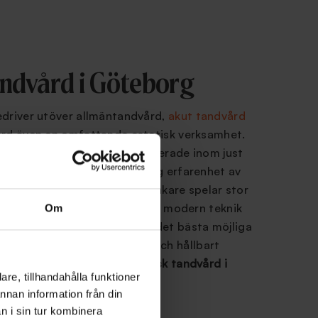
andvård i Göteborg
edriver utöver allmäntandvård,
akut tandvård
ård även en omfattande estetisk verksamhet.
kare är nischade och specialiserade inom just
 Göteborg och har därmed lång erfarenhet av
r. Att välja en erfaren tandläkare spelar stor
och våra tandläkare kombinerar modern teknik
Om
toder för att kunna ge dig det bästa möjliga
 alltid efter ett så naturligt och hållbart
. Vi kan hjälpa dig med
estetisk tandvård i
re, tillhandahålla funktioner
annan information från din
n i sin tur kombinera