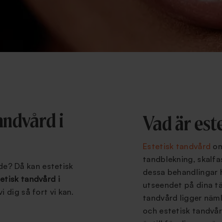
andvård i
Vad är est
Estetisk tandvård
om
tandblekning, skalf
nde? Då kan estetisk
dessa behandlingar 
etisk tandvård i
utseendet på dina tä
i dig så fort vi kan.
tandvård ligger näm
och estetisk tandvå