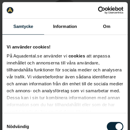
Samtycke
Information
Om
Vi använder cookies!
Shiva Fili
På Aquadental.se använder vi
cookies
att anpassa
Tandhygienist
innehållet och annonserna till våra användare,
tillhandahålla funktioner för sociala medier och analysera
vår trafik. Vi vidarebefordrar även sådana identifierare
och annan information från din enhet till de sociala medier
och annons- och analysföretag som vi samarbetar med.
Dessa kan i sin tur kombinera informationen med annan
information som du har tillhandahållit eller som de har
samlat in när du har använt deras tjänster.
Samtyckesval
Elin Ahlqvist
Nödvändig