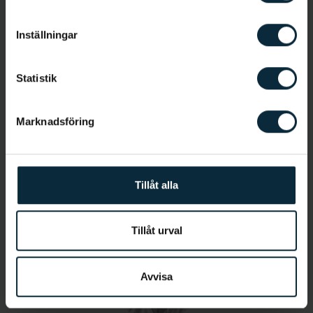
Allmäntandläkare
Inställningar
Statistik
Marknadsföring
Jetmir Kaza
Tillåt alla
Tandsköterska
Tillåt urval
Avvisa