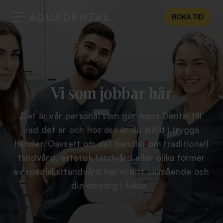
BOKA TID
Vi som jobbar här
Det är vår personal som gör Aqua Dental till
vad det är och hos oss är du alltid i trygga
händer. Oavsett om det handlar om traditionell
tandvård, estetisk tandvård eller olika former
av specialisttandvård har vi ditt välmående och
din omsorg i fokus.