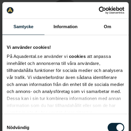
Samtycke
Information
Om
Vi använder cookies!
Shiva Fili
På Aquadental.se använder vi
cookies
att anpassa
Tandhygienist
innehållet och annonserna till våra användare,
tillhandahålla funktioner för sociala medier och analysera
vår trafik. Vi vidarebefordrar även sådana identifierare
och annan information från din enhet till de sociala medier
och annons- och analysföretag som vi samarbetar med.
Dessa kan i sin tur kombinera informationen med annan
information som du har tillhandahållit eller som de har
samlat in när du har använt deras tjänster.
Samtyckesval
Elin Ahlqvist
Nödvändig