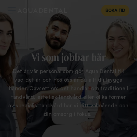
BOKA TID
Vi som jobbar här
Det är vår personal som gör Aqua Dental till
vad det är och hos oss är du alltid i trygga
händer. Oavsett om det handlar om traditionell
tandvård, estetisk tandvård eller olika former
av specialisttandvård har vi ditt välmående och
din omsorg i fokus.