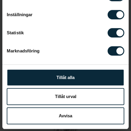
Allmäntandläkare
Inställningar
Statistik
Marknadsföring
Jetmir Kaza
Tillåt alla
Tandsköterska
Tillåt urval
Avvisa